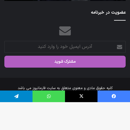
عضویت در خبرنامه
آدرس
ایمیل
خود
را
وارد
کنید
کلیه حقوق مادی و معنوی متعلق به سایت فارمانیوز می باشد
خانه
درباره‌ی ما
ارتباط با ما
فیس بوک
X
واتس آپ
تلگرام
اینستاگرام
تلگرام
دک