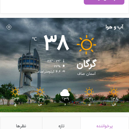
آب و هوا
38
℃
گرگان
38º - 29º
23%
4.6 کیلومتر/ساعت
آسمان صاف
34
37
39
41
38
℃
℃
℃
℃
℃
ش
ی
د
س
چ
پرخواننده
تازه
نظرها