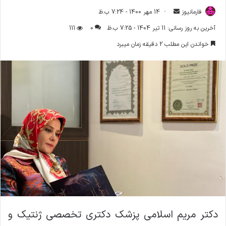
فارمانیوز
ا
14 مهر 1400 - 7:24 ب.ظ
ر
آخرین به روز رسانی: 11 تیر 1404 - 7:25 ب.ظ
0
111
س
خواندن این مطلب 2 دقیقه زمان میبرد
ا
ل
ا
ی
م
ی
ل
دکتر مریم اسلامی پزشک دکتری تخصصی ژنتیک و