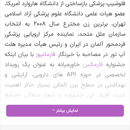
فلوشیپ پزشکی بازساختی از دانشگاه هاروارد آمریکا،
عضو هیات علمی دانشگاه علوم پزشکی آزاد اسلامی
تهران، برترین زن مخترع سال ۲۰۰۸ به انتخاب
سازمان ملل متحد، نماینده مرکز اروپایی پزشکی
فردمحور آلمان در ایران و رئیس هیأت مدیره هلث
آپ تور در مصاحبه با خبرنگار
فارمانیوز
با بیان اینکه
جشنواره
فارمکس
خاورمیانه به عنوان یک رویداد
تخصصی در حوزه API های دارویی، آرایشی و
بهداشتی در سطح بین المللی بسیار حائز اهمیت
است، افزود: این جشنواره با شعار متعالی «صنایع
دارویی در مسیر خودکفایی» همواره نقش بسزایی در
نمایش بیشتر
توسعه اقتصادی صنایع دارویی، بهداشتی و آرایشی
داشته است و در اشتراک گذاری فرصت های نو و
فیس بوک
X
لینکدین
‫تامبلر
‫پین‌ترست
‫رددیت
‫VKontakte
‫Odnoklassniki
پاکت
واتس آپ
تلگرام
وایبر
اشتراک گذاری از طریق ایمیل
چاپ