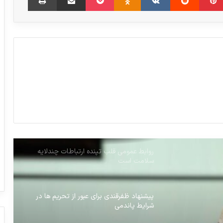
چرا “فارمکس” متمایز از نمایشگاه های
عمومی است
ترکیب شورای عالی بیمه باید تغییر کند
شرکت صنایع شیمیایی کیمیاگران امروز در
فرابورس پذیرش شد
روابط عمومی قلب تپنده ارتباطات چندلایه
سلامت است
پیشنهاد ظفرقندی برای عبور از تحریم ها در
شرایط پاندمی