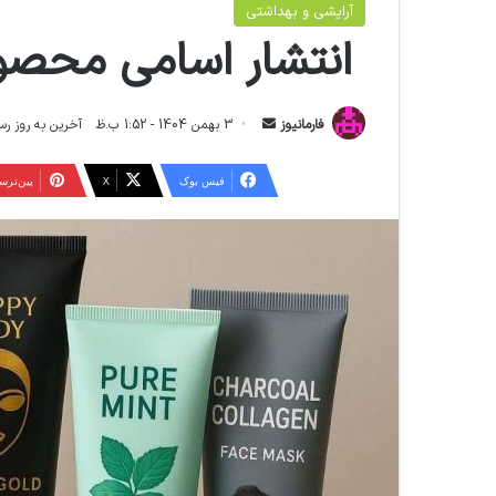
آرایشی و بهداشتی
انتشار اسامی محصول
ا
فارمانیوز
3 بهمن 1404 - 1:52 ب.ظ
آخرین به روز رسانی: 5 بهمن 1404 
ر
س
فیس بوک
X
‫پین‌تر
ا
ل
ا
ی
م
ی
ل