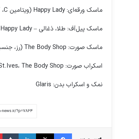
ماسک ورقه‌ای: Happy Lady (ویتامین C، آلوئه‌ورا، نعناع)
ماسک پیل‌آف: طلا، ذغالی – Happy Lady
ماسک صورت: The Body Shop (رز، جنسینگ و برنج)
اسکراب صورت: Simple، St.Ives، The Body Shop
نمک و اسکراب بدن: Glaris
فیس بوک
X
لینکدین
‫تامبلر