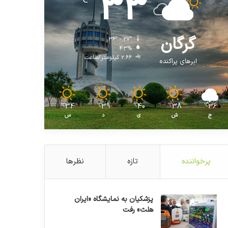
33
℃
گرگان
36º - 27º
43%
2.66 کیلومتر/ساعت
ابرهای پراکنده
34
39
40
38
36
℃
℃
℃
℃
℃
ج
ش
ی
د
س
پرخواننده
تازه
نظرها
پزشکیان به نمایشگاه «ایران
هلث» رفت