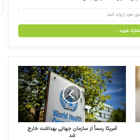
پیشنهاد ظفرقندی برای عبور از تحریم ها در
شرایط پاندمی
تولید 398 مولکول توسط اعضای سندیکای
مواد موثره دارویی
چرا “فارمکس” متمایز از نمایشگاه های
عمومی است
آ
م
ر
ی
ترکیب شورای عالی بیمه باید تغییر کند
ک
ا
ر
س
م
اً
آمریکا رسماً از سازمان جهانی بهداشت خارج
ا
شد