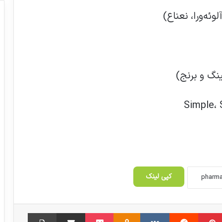
پیشنهاد ظفرقندی برای عبور از تحریم ها در
شرایط پاندمی
کپی لینک
تولید 398 مولکول توسط اعضای سندیکای
‫پین‌ترست
‫رددیت
‫VKontakte
‫Odnoklassniki
مواد موثره دارویی
پاکت
اشتراک گذاری از طریق ایمیل
چاپ