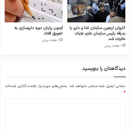
و
ه
ش
د
ک
ا
و
ر
ف
و
کاروان اربعین سازمان غذا و دارو با
آزمون پایان دوره داروسازی به
ا
خ
بدرقه رئیس سازمان عازم عتبات
تعویق افتاد
ی
ا
عالیات شد.
1 هفته پیش
ی
ن
1 هفته پیش
ه‌
ه
ا
دیدگاهتان را بنویسید
م
م
ن
نشانی ایمیل شما منتشر نخواهد شد.
بخش‌های موردنیاز علامت‌گذاری شده‌اند
و
ع
*
ا
د
س
ت
ی
د
گ