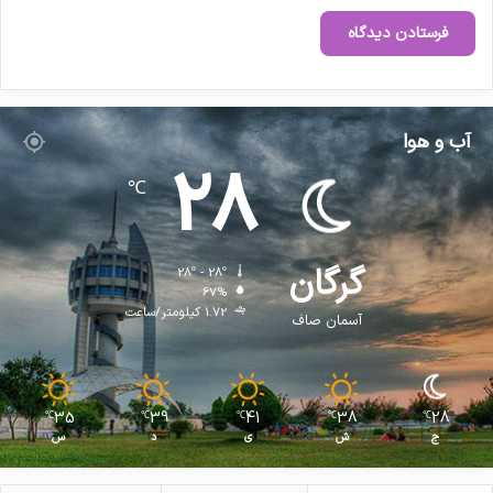
آب و هوا
28
℃
گرگان
28º - 28º
67%
1.72 کیلومتر/ساعت
آسمان صاف
35
39
41
38
28
℃
℃
℃
℃
℃
ج
ش
ی
د
س