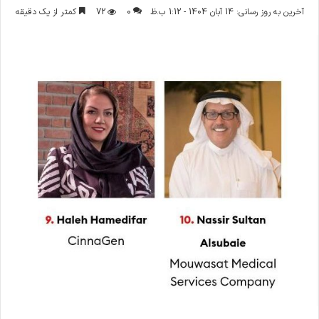
ر
آخرین به روز رسانی: 14 آبان 1404 - 1:12 ب.ظ
0
72
کمتر از یک دقیقه
س
ا
ل
ا
ی
م
ی
ل