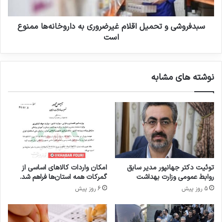
ت
ی
ر
و
و
ت
سبدفروشی و تحمیل اقلام غیرضروری به داروخانه‌ها ممنوع
ی
ح
است
د
م
ا
ی
د
ل
نوشته های مشابه
ه
ا
ا
ق
ی
ل
ص
ا
ن
م
د
غ
و
ی
ق
ر
ن
ض
توئیت دکتر جهانپور مدیر سابق
امکان واردات کالاهای اساسی از
و
ر
روابط عمومی وزارت بهداشت
گمرکات همه استان‌ها فراهم شد.
آ
و
5 روز پیش
6 روز پیش
و
ر
ر
ی
ی
ب