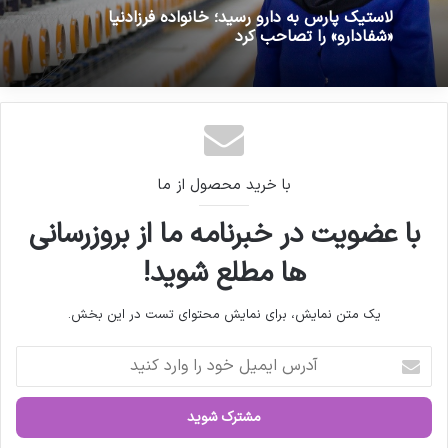
14 آذر 1401 - 1:05 ب.ظ
1 دی 1404 - 11:09 ق.ظ
قیمت انسولین افزایش نیافته است
لاستیک پارس به دارو رسید؛ خانواده فرزادنیا
«شفادارو» را تصاحب کرد
با خرید محصول از ما
با عضویت در خبرنامه ما از بروزرسانی
ها مطلع شوید!
یک متن نمایش، برای نمایش محتوای تست در این بخش.
آ
د
ر
س
ا