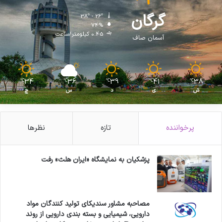
گرگان
38º - 26º
74%
0.45 کیلومتر/ساعت
آسمان صاف
34
36
39
41
38
℃
℃
℃
℃
℃
ش
ی
د
س
چ
پرخواننده
تازه
نظرها
پزشکیان به نمایشگاه «ایران هلث» رفت
مصاحبه مشاور سندیکای تولید کنندگان مواد
دارویی، شیمیایی و بسته بندی دارویی از روند