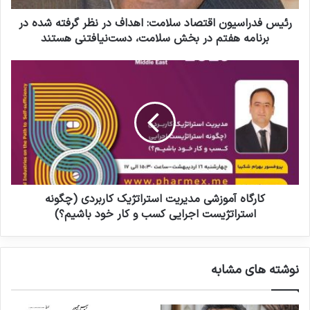
ا
س
ر
ی
رئیس فدراسیون اقتصاد سلامت: اهداف در نظر گرفته شده در
د
و
برنامه هفتم در بخش سلامت، دست‌نیافتنی هستند
ک
ن
ن
ا
ک
ی
ق
ا
د
ت
ر
ص
گ
ا
ا
د
ه
س
آ
ل
م
ا
و
م
ز
کارگاه آموزشی مدیریت استراتژیک کاربردی (چگونه
ت
ش
استراتژیست اجرایی کسب و کار خود باشیم؟)
:
ی
ا
م
ه
د
نوشته های مشابه
د
ی
ا
ر
ف
ی