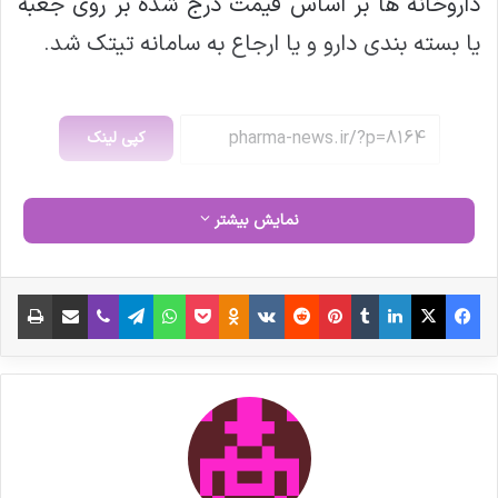
داروخانه ها بر اساس قیمت درج شده بر روی جعبه
یا بسته بندی دارو و یا ارجاع به سامانه تیتک شد.
کپی لینک
نمایش بیشتر
فیس بوک
X
لینکدین
‫تامبلر
‫پین‌ترست
‫رددیت
‫VKontakte
‫Odnoklassniki
پاکت
واتس آپ
تلگرام
وایبر
اشتراک گذاری از طریق ایمیل
چاپ