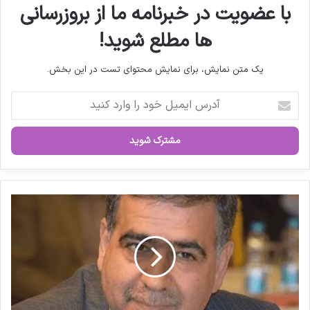
با عضویت در خبرنامه ما از بروزرسانی
ها مطلع شوید!
یک متن نمایش، برای نمایش محتوای تست در این بخش.
آ
د
ر
س
ا
ی
م
ی
ر
ل
ئ
خ
ی
و
س
د
ف
ر
د
ا
ر
و
ا