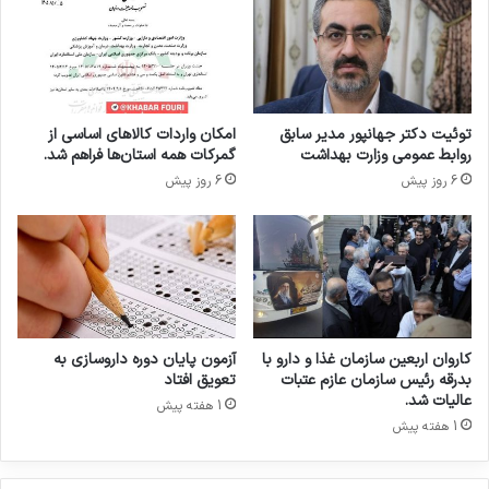
د
ت
ر
ا
ن
س
ظ
ت
ر
ر
گ
ا
توئیت دکتر جهانپور مدیر سابق
امکان واردات کالاهای اساسی از
ر
ت
روابط عمومی وزارت بهداشت
گمرکات همه استان‌ها فراهم شد.
ف
ژ
6 روز پیش
6 روز پیش
ت
ی
ه
ک
ش
ک
د
ا
ه
ر
د
ب
ر
ر
ب
د
کاروان اربعین سازمان غذا و دارو با
آزمون پایان دوره داروسازی به
ر
ی
بدرقه رئیس سازمان عازم عتبات
تعویق افتاد
ن
(
عالیات شد.
1 هفته پیش
ا
چ
1 هفته پیش
م
گ
ه
و
ه
ن