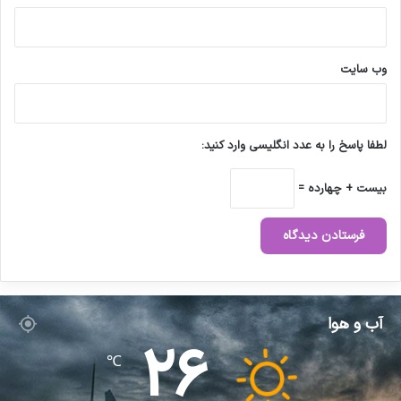
ت
ک
ن
ا
ی
ر
ه
خ
وب‌ سایت
س
و
ت
د
ن
ب
د
ا
لطفا پاسخ را به عدد انگلیسی وارد کنید:
ش
ی
بیست + چهارده =
م
؟
)
آب و هوا
26
℃