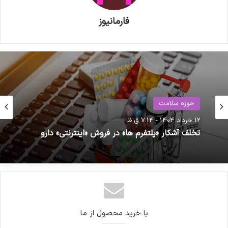
فارمانیوز
حوزه سلامت
12 خرداد 1404 - 7:14 ق.ظ
تخلف آشکار «پلتفرم ها» در فروش «اینترنتی» دارو
با خرید محصول از ما