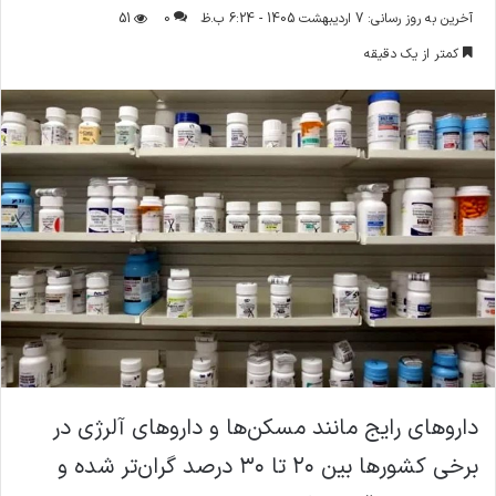
ر
آخرین به روز رسانی: 7 اردیبهشت 1405 - 6:24 ب.ظ
0
51
س
کمتر از یک دقیقه
ا
ل
ا
ی
م
ی
ل
داروهای رایج مانند مسکن‌ها و داروهای آلرژی در
برخی کشورها بین ۲۰ تا ۳۰ درصد گران‌تر شده و