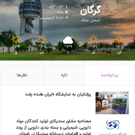
ل
گرگان
38º - 29º
ا
27%
ن
4.23 کیلومتر/ساعت
آسمان صاف
ا
ق
ت
ص
34
37
39
41
38
℃
℃
℃
℃
℃
ا
ش
ی
د
س
چ
د
ی
پرخواننده
تازه
نظرها
پزشکیان به نمایشگاه «ایران هلث» رفت
مصاحبه مشاور سندیکای تولید کنندگان مواد
دارویی، شیمیایی و بسته بندی دارویی از روند
تولید و اقدامات دبیرخانه سندیکا در راستای