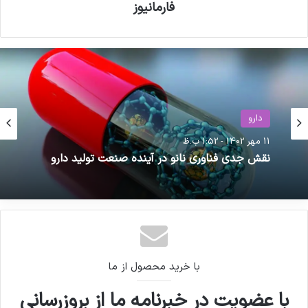
فارمانیوز
حوزه سلامت
دارو
24 اسفند 1404 - 2:05 ب.ظ
11 مهر 1402 - 1:52 ب.ظ
نقش جدی فناوری نانو در آینده صنعت تولید دارو
ممنوعیت فروش سبدی دارو و توقف فروش توسط
شرکت‌های پخش
با خرید محصول از ما
با عضویت در خبرنامه ما از بروزرسانی