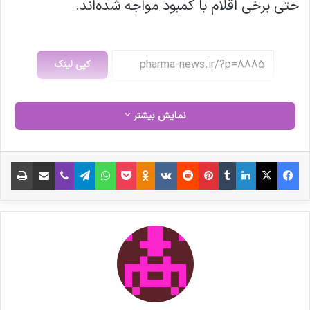
حتی برخی اقلام با کمبود مواجه شده‌اند.
کپی لینک
نمایش بیشتر
فیس بوک
X
لینکدین
‫تامبلر
‫پین‌ترست
‫رددیت
‫VKontakte
‫Odnoklassniki
پاکت
واتس آپ
تلگرام
وایبر
اشتراک گذاری از طریق ایمیل
چاپ