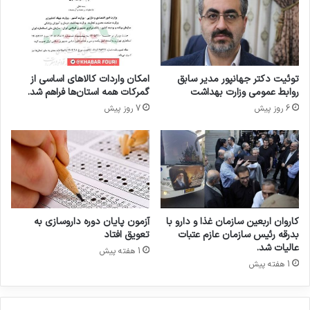
غ
پ
ذ
ر
ا
س
و
ت
د
ا
توئیت دکتر جهانپور مدیر سابق
امکان واردات کالاهای اساسی از
ا
ر
روابط عمومی وزارت بهداشت
گمرکات همه استان‌ها فراهم شد.
ر
ف
6 روز پیش
7 روز پیش
و
د
ب
ا
ر
ک
ل
ا
ز
ر
و
ب
م
ی
چ
م
کاروان اربعین سازمان غذا و دارو با
آزمون پایان دوره داروسازی به
ا
ا
بدرقه رئیس سازمان عازم عتبات
تعویق افتاد
ب
ر
عالیات شد.
1 هفته پیش
ک‌
س
1 هفته پیش
س
ت
ا
ا
ز
ن