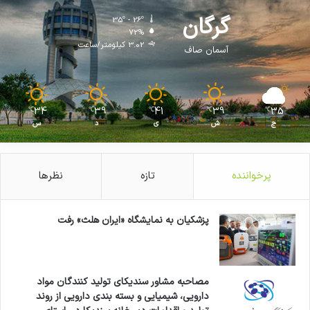
ر
ا
گرگان
35º - 26º
ب
72%
3.02 کیلومتر/ساعت
ه
آسمان صاف
م
س
ئ
و
34
39
41
39
35
℃
℃
℃
℃
℃
ل
ج
ش
ی
د
س
ی
ن
ا
پرخواننده
تازه
نظرها
ع
ل
ا
پزشکیان به نمایشگاه «ایران هلث» رفت
م
ک
ر
د
ه
مصاحبه مشاور سندیکای تولید کنندگان مواد
ا
دارویی، شیمیایی و بسته بندی دارویی از روند
ی