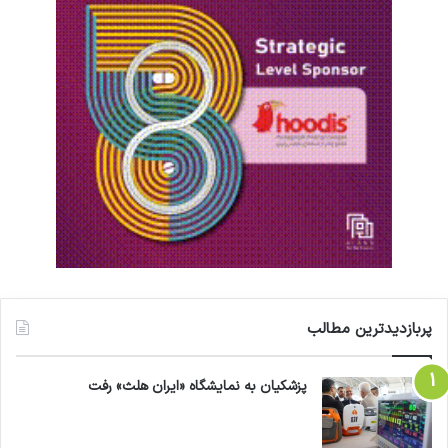
خ
ی
د
ا
ر
و
ه
ا
ی
ت
ر
ک
ا
ع
ت
ی
پربازدیدترین مطالب
ا
د
پزشکیان به نمایشگاه «ایران هلث» رفت
د
ر
د