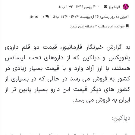
فارمانیوز
ا
4 بهمن 1399 - 1:32 ب.ظ
ر
آخرین به روز رسانی: 26 اردیبهشت 1404 - 1:34 ب.ظ
0
110
س
خواندن این مطلب 2 دقیقه زمان میبرد
ا
ل
ا
به گزارش خبرنگار فارمانیوز، قیمت دو قلم داروی
ی
پلاویکس و دپاکین که از داروهای تحت لیسانس
م
ی
هستند، با ارز آزاد وارد و با قیمت بسیار زیادی در
ل
کشور به فروش می رسد در حالی که در بسیاری از
کشور های دیگر قیمت این دارو بسیار پایین تر از
ایران به فروش می رسد.
دپاکین: