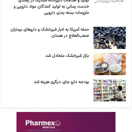
تولید و اقدامات دبیرخانه سندیکا در راستای
م
خدمت رسانی به تولید کنندگان مواد دارویی و
/
ملزومات بسته بندی دارویی
ب
س
حمله آمریکا به انبار شیرخشک و داروهای بیماران
ت
صعب‌العلاج در همدان
ر
س
ا
ز
بازار شیرخشک متعادل شد
ی
ب
ر
ا
بودجه دارو جای دیگری هزینه شد
ی
ت
و
ز
ی
ع
ب
ر