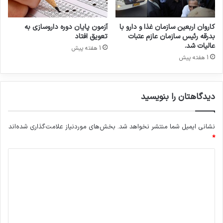
ی
م
ت
کاروان اربعین سازمان غذا و دارو با
آزمون پایان دوره داروسازی به
خ
بدرقه رئیس سازمان عازم عتبات
تعویق افتاد
ل
عالیات شد.
1 هفته پیش
ف
1 هفته پیش
دیدگاهتان را بنویسید
نشانی ایمیل شما منتشر نخواهد شد.
بخش‌های موردنیاز علامت‌گذاری شده‌اند
*
د
ی
د
گ
ا