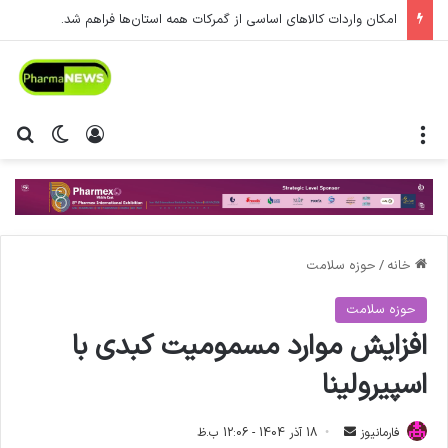
امکان واردات کالاهای اساسی از گمرکات همه استان‌ها فراهم شد.
منو
ورود
تغییر پ
جس
خانه
/
حوزه سلامت
حوزه سلامت
افزایش موارد مسمومیت کبدی با
اسپیرولینا
فارمانیوز
ا
18 آذر 1404 - 12:06 ب.ظ