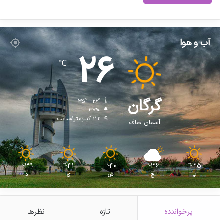
آب و هوا
26
℃
گرگان
35º - 26º
47%
2.2 کیلومتر/ساعت
آسمان صاف
39
41
40
36
35
℃
℃
℃
℃
℃
پ
ج
ش
ی
د
پرخواننده
تازه
نظرها