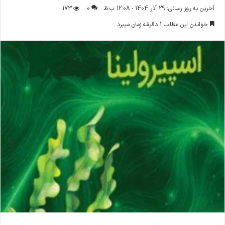
ر
آخرین به روز رسانی: 29 آذر 1404 - 12:08 ب.ظ
0
173
س
خواندن این مطلب 1 دقیقه زمان میبرد
ا
ل
ا
ی
م
ی
ل