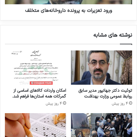
ز
ر
ع
ا
ورود تعزیرات به پرونده داروخانه‌های متخلف
م
ت
ل
ب
ک
ه
نوشته های مشابه
ر
پ
د
ر
ت
و
ی
ن
ت
د
ک
ه
د
ا
ر
توئیت دکتر جهانپور مدیر سابق
امکان واردات کالاهای اساسی از
و
روابط عمومی وزارت بهداشت
گمرکات همه استان‌ها فراهم شد.
خ
4 روز پیش
4 روز پیش
ا
ن
ه‌
ه
ا