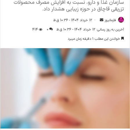
سازمان غذا و دارو، نسبت به افزایش مصرف محصولات
تزریقی قاچاق در حوزه زیبایی هشدار داد.
فارمانیوز
ا
12 خرداد 1404 - 10:36 ق.ظ
ر
آخرین به روز رسانی: 12 خرداد 1404 - 10:36 ق.ظ
0
414
س
خواندن این مطلب 1 دقیقه زمان میبرد
ا
ل
ا
ی
م
ی
ل