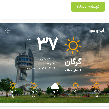
آب و هوا
37
℃
گرگان
38º - 29º
27%
4.23 کیلومتر/ساعت
آسمان صاف
34
37
39
41
38
℃
℃
℃
℃
℃
ش
ی
د
س
چ