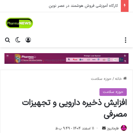
کارگاه آموزشی فروش هوشمند در عصر نوین
منو
ورود
تغییر پ
جس
خانه
/
حوزه سلامت
حوزه سلامت
افزایش ذخیره دارویی و تجهیزات
مصرفی
فارمانیوز
ا
11 اسفند 1404 - 9:49 ب.ظ