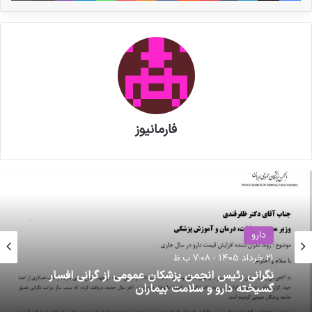
فارمانیوز
حوزه سلامت
دارو
30 فروردین 1401 - 2:07 ب.ظ
21 خرداد 1405 - 7:08 ب.ظ
ارز ترجیحی دارو و تجهیزات پزشکی حذف نخواهد
شد