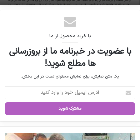
نگرانی رئیس انجمن پزشکان عمومی از گرانی افسار
گسیخته دارو و سلامت بیماران
با خرید محصول از ما
با عضویت در خبرنامه ما از بروزرسانی
ها مطلع شوید!
یک متن نمایش، برای نمایش محتوای تست در این بخش.
آ
د
ر
س
ا
ی
م
ی
ع