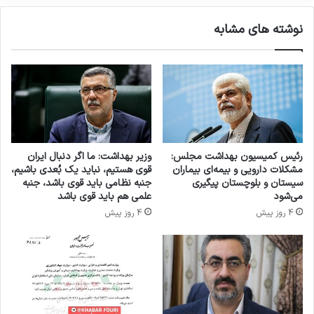
ا
م
ن
ح
نوشته های مشابه
ج
ص
ن
و
گ
ل
د
ا
ر
ت
چ
غ
ن
ذ
د
ا
ب
ی
رئیس کمیسیون بهداشت مجلس:
وزیر بهداشت: ما اگر دنبال ایران
ی
ی
مشکلات دارویی و بیمه‌ای بیماران
قوی هستیم، نباید یک بُعدی باشیم،
م
و
سیستان و بلوچستان پیگیری
جنبه نظامی باید قوی باشد، جنبه
ا
ک
می‌شود
علمی هم باید قوی باشد
ر
ش
4 روز پیش
4 روز پیش
س
ا
ت
و
ا
ر
ن‌
ز
ی
م
م