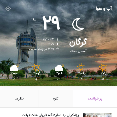
آب و هوا
29
℃
گرگان
40º - 29º
40%
2.35 کیلومتر/ساعت
آسمان صاف
33
34
36
39
40
℃
℃
℃
℃
℃
ی
د
س
چ
پ
پرخواننده
تازه
نظرها
پزشکیان به نمایشگاه «ایران هلث» رفت