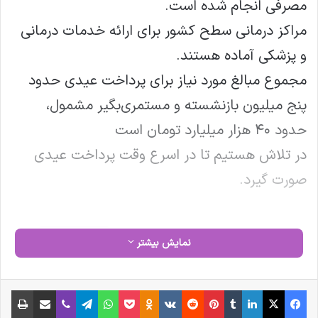
مصرفی انجام شده است.
مراکز درمانی سطح کشور برای ارائه خدمات درمانی
و پزشکی آماده هستند.
مجموع مبالغ مورد نیاز برای پرداخت عیدی حدود
پنج میلیون بازنشسته و مستمری‌بگیر مشمول،
حدود ۴۰ هزار میلیارد تومان است
در تلاش هستیم تا در اسرع وقت پرداخت عیدی
صورت گیرد.
کپی لینک
نمایش بیشتر
فیس بوک
X
لینکدین
‫تامبلر
‫پین‌ترست
‫رددیت
‫VKontakte
‫Odnoklassniki
پاکت
واتس آپ
تلگرام
وایبر
اشتراک گذاری از طریق ایمیل
چاپ