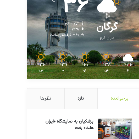
36
℃
گرگان
36º - 27º
32%
3.61 کیلومتر/ساعت
باران نرم
34
39
40
38
34
℃
℃
℃
℃
℃
ج
ش
ی
د
س
پرخواننده
تازه
نظرها
پزشکیان به نمایشگاه «ایران
هلث» رفت