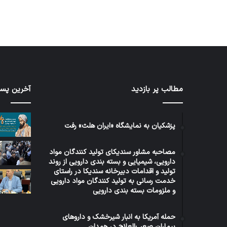
مطالب پر بازدید
آخرین پست
برنامه
توئیت
۵
دکتر
ساله
جهانپو
دولت
مدیر
پزشکیان به نمایشگاه «ایران هلث» رفت
عراق
سابق
در
روابط
مصاحبه مشاور سندیکای تولید کنندگان مواد
حوزه
عمومی
1 هفته پیش
دارویی، شیمیایی و بسته بندی دارویی از روند
5 روز پیش
سلامت
وزارت
برنامه ۵ ساله دولت عراق در حوزه
توئ
تولید و اقدامات دبیرخانه سندیکا در راستای
بهداش
خدمت رسانی به تولید کنندگان مواد دارویی
سلامت
روا
و ملزومات بسته بندی دارویی
حمله آمریکا به انبار شیرخشک و داروهای
بیماران صعب‌العلاج در همدان