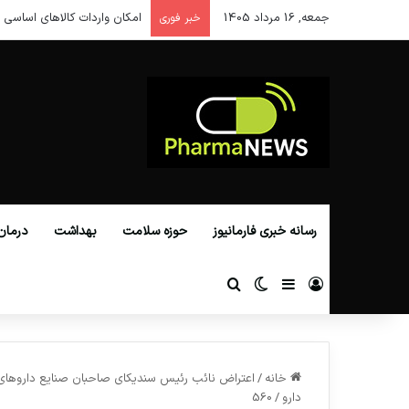
جمعه, 16 مرداد 1405
امکان واردات کالاهای اساسی ا
خبر فوری
رسانه خبری فارمانیوز
حوزه سلامت
بهداشت
درمان
ورود
سایدبار
تغییر پوسته
جستجو برای
خانه
/
اعتراض نائب رئیس سندیکای صاحبان صنایع داروهای ا
دارو
/
560