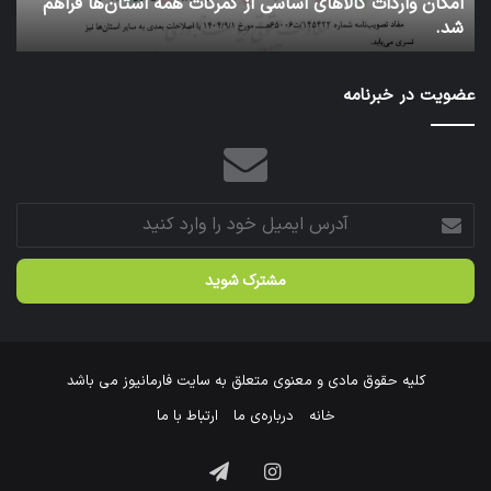
تان‌ها فراهم
کاروان اربعین سازمان غذا و دارو با بدرقه رئیس سا
رئیس
عتبات عالیات شد.
سازمان
عازم
عتبات
عضویت در خبرنامه
عالیات
شد.
آدرس
ایمیل
خود
را
وارد
کنید
کلیه حقوق مادی و معنوی متعلق به سایت فارمانیوز می باشد
خانه
درباره‌ی ما
ارتباط با ما
اینستاگرام
تلگرام