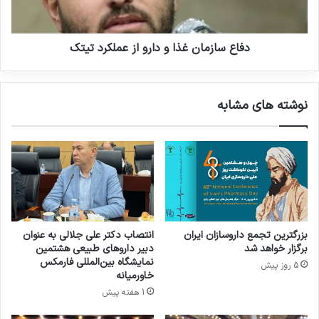
ن
ز
د
م
ا
ا
ر
ن
دفاع سازمان غذا و دارو از عملکرد تیتک
و
غ
س
ذ
ا
ا
نوشته های مشابه
ز
و
ا
د
ن
ا
ا
ر
ی
و
ر
ا
ا
ز
ن
ع
ب
م
بزرگترین تجمع داروسازان ایران
انتصاب دکتر علی جلالی به عنوان
ه
ل
برگزار خواهد شد
دبیر داروهای طبیعی هشتمین
م
ک
نمایشگاه بین‌المللی فارمکس
5 روز پیش
ن
ر
خاورمیانه
ا
د
1 هفته پیش
س
ت
ب
ی