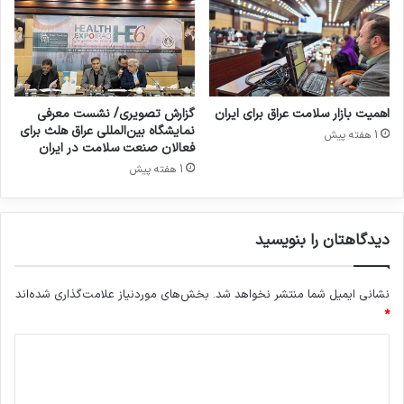
ت
ت
ر
ک
و
ز
د
ا
اهمیت بازار سلامت عراق برای ایران
گزارش تصویری/ نشست معرفی
ن
نمایشگاه بین‌المللی عراق هلث برای
1 هفته پیش
ش
فعالان صنعت سلامت در ایران
ج
1 هفته پیش
و
دیدگاهتان را بنویسید
نشانی ایمیل شما منتشر نخواهد شد.
بخش‌های موردنیاز علامت‌گذاری شده‌اند
*
د
ی
د