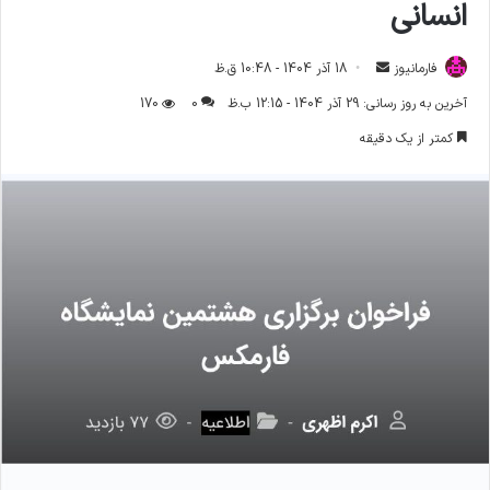
انسانی
فارمانیوز
ا
18 آذر 1404 - 10:48 ق.ظ
ر
آخرین به روز رسانی: 29 آذر 1404 - 12:15 ب.ظ
0
170
س
کمتر از یک دقیقه
ا
ل
ا
ی
م
ی
ل