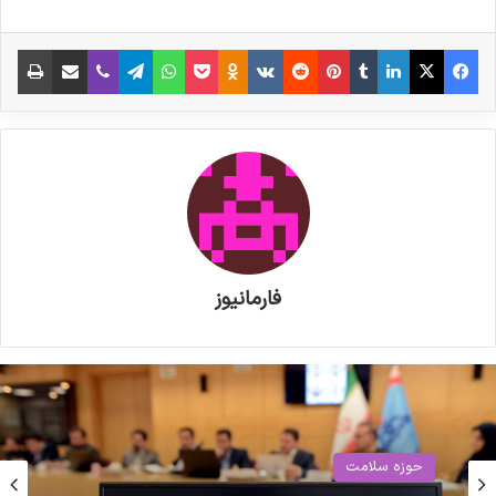
فیس بوک
X
لینکدین
‫تامبلر
‫پین‌ترست
‫رددیت
‫VKontakte
‫Odnoklassniki
پاکت
واتس آپ
تلگرام
وایبر
اشتراک گذاری از طریق ایمیل
چاپ
فارمانیوز
حوزه سلامت