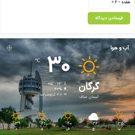
هفده − 6 =
آب و هوا
30
℃
گرگان
35º - 26º
43%
3.2 کیلومتر/ساعت
آسمان صاف
39
41
40
36
35
℃
℃
℃
℃
℃
پ
ج
ش
ی
د