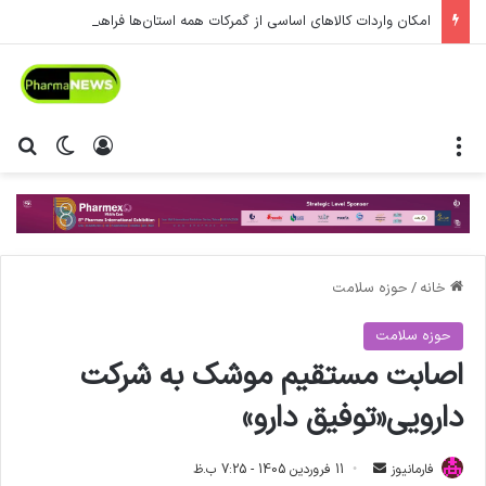
امکان واردات کالاهای اساسی از گمرکات همه استان‌ها فراهم شد.
منو
ورود
تغییر پ
جس
خانه
/
حوزه سلامت
حوزه سلامت
اصابت مستقیم موشک به شرکت
دارویی«توفیق دارو»
فارمانیوز
ا
11 فروردین 1405 - 7:25 ب.ظ