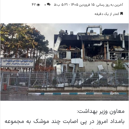
ر
آخرین به روز رسانی: 15 فروردین 1405 - 5:31 ب.ظ
0
42
س
کمتر از یک دقیقه
ا
ل
ا
ی
م
ی
ل
معاون وزیر بهداشت:
بامداد امروز در پی اصابت چند موشک به مجموعه