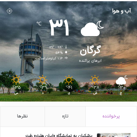
آب و هوا
31
℃
گرگان
31º - 28º
54%
1.16 کیلومتر/ساعت
ابرهای پراکنده
35
39
41
38
30
℃
℃
℃
℃
℃
ج
ش
ی
د
س
پرخواننده
تازه
نظرها
پزشکیان به نمایشگاه «ایران هلث» رفت