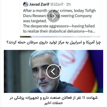
ل
ر
خ
ا
و
آ
د
م
ر
ر
ا
ی
و
ک
ا
ا
ر
و
چرا آمریکا و اسراییل به مرکز تولید داروی سرطان حمله کردند؟
د
ا
ک
س
ش
ن
ر
ه
ی
ا
ا
د
ی
د
ی
ت
ل
۱
ب
۱
ه
ن
م
ف
ر
ر
شهادت ۱۱ نفر از فعالان صنعت دارو و تجهیزات پزشکی در
ک
ا
حملات اخیر