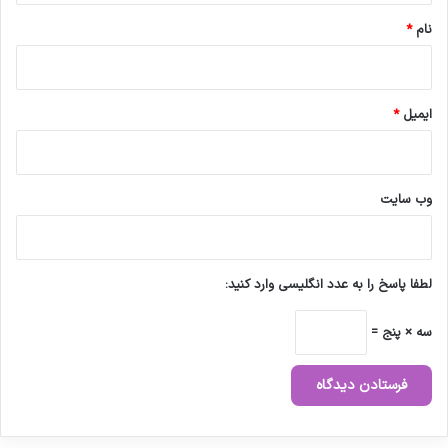
نام
*
ایمیل
*
وب‌ سایت
لطفا پاسخ را به عدد انگلیسی وارد کنید:
سه × پنج =