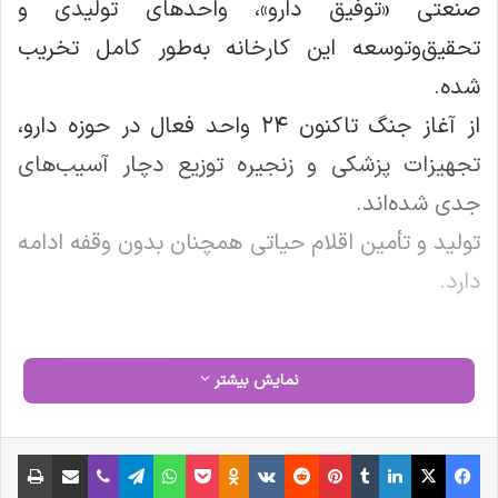
صنعتی «توفیق دارو»، واحدهای تولیدی و
تحقیق‌وتوسعه این کارخانه به‌طور کامل تخریب
شده.
از آغاز جنگ تاکنون ۲۴ واحد فعال در حوزه دارو،
تجهیزات پزشکی و زنجیره توزیع دچار آسیب‌های
جدی شده‌اند.
تولید و تأمین اقلام حیاتی همچنان بدون وقفه ادامه
دارد.
کپی لینک
نمایش بیشتر
فیس بوک
X
لینکدین
‫تامبلر
‫پین‌ترست
‫رددیت
‫VKontakte
‫Odnoklassniki
پاکت
واتس آپ
تلگرام
وایبر
اشتراک گذاری از طریق ایمیل
چاپ