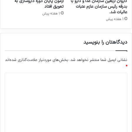
کاروان اربعین سازمان غذا و دارو با
آزمون پایان دوره داروسازی به
د
ت
بدرقه رئیس سازمان عازم عتبات
تعویق افتاد
ن
پ
عالیات شد.
1 هفته پیش
د
ز
1 هفته پیش
؟
ش
ک
ی
دیدگاهتان را بنویسید
د
ر
ح
نشانی ایمیل شما منتشر نخواهد شد.
بخش‌های موردنیاز علامت‌گذاری شده‌اند
م
ل
*
ا
د
ت
ا
ی
خ
د
ی
ر
گ
ا
ه
*