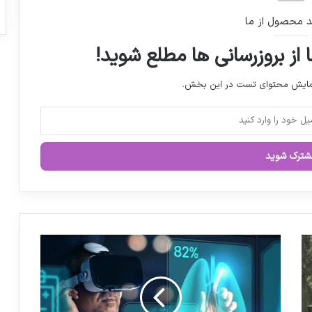
عدم پوشش بیمه‌ای ۱۰۰ قلم دارو به دلیل
د محصول از ما
کمبود اعتبارات
 از بروزرسانی ها مطلع شوید!
جزئیات جلسه مجلس با وزیر بهداشت/
نمایش محتوای تست در این بخش.
امنیت دارویی بخشی از امنیت ملی است
انتشار اسامی محصولات بهداشتی غیرمجاز
آمادگی ایران برای تولید مشترک واکسن و
دارو با لیبی
ا
روش های درمانی SMA در کشورهای پیشرفته
ف
ت
ت
ا