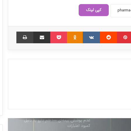
امنیت دارویی بخشی از امنیت ملی است
کپی لینک
انتشار اسامی محصولات بهداشتی غیرمجاز
‫پین‌ترست
‫رددیت
‫VKontakte
‫Odnoklassniki
پاکت
اشتراک گذاری از طریق ایمیل
چاپ
آمادگی ایران برای تولید مشترک واکسن و
دارو با لیبی
روش های درمانی SMA در کشورهای پیشرفته
مصرف آنتی‌بیوتیک در ایران ۳.۵ برابر دیگر
کشورها
عدم پوشش بیمه‌ای ۱۰۰ قلم دارو به دلیل
کمبود اعتبارات