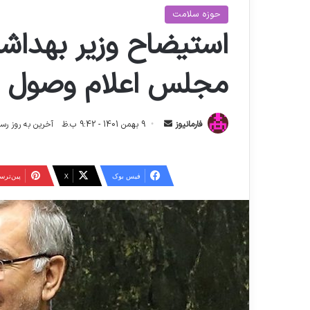
حوزه سلامت
استیضاح وزیر بهدا
مجلس اعلام وصول ن
ا
فارمانیوز
9 بهمن 1401 - 9:42 ب.ظ
آخرین به روز رسانی: 12 تیر 1404 -
ر
س
ا
فیس بوک
X
‫پین‌تر
ل
ا
ی
م
ی
ل