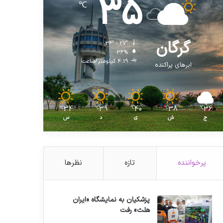
35
℃
گرگان
36º - 27º
36%
4.19 کیلومتر/ساعت
ابرهای پراکنده
34
39
40
38
36
℃
℃
℃
℃
℃
ج
ش
ی
د
س
پرخواننده
تازه
نظرها
پزشکیان به نمایشگاه «ایران
هلث» رفت