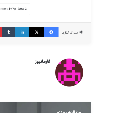
فیس بوک
X
لینکدین
‫تامبلر
اشتراک گذاری
فارمانیوز
مطالعه بعدی