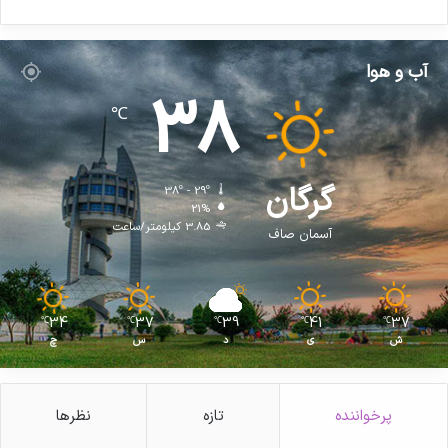
آب و هوا
38
℃
گرگان
38º - 29º
21%
3.85 کیلومتر/ساعت
آسمان صاف
34
37
39
41
37
℃
℃
℃
℃
℃
ش
ی
د
س
چ
پرخواننده
تازه
نظرها