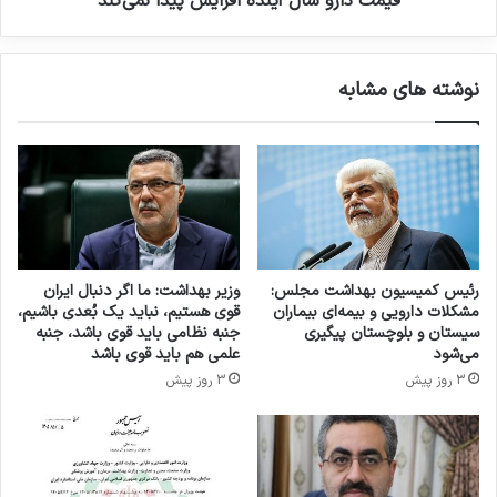
قیمت دارو سال آینده افزایش پیدا نمی‌کند
ح
ل
ذ
آ
ف
ی
نوشته های مشابه
ن
ن
ش
د
د
ه
ه
ا
ا
ف
س
ز
ت
ا
ی
ش
رئیس کمیسیون بهداشت مجلس:
وزیر بهداشت: ما اگر دنبال ایران
پ
مشکلات دارویی و بیمه‌ای بیماران
قوی هستیم، نباید یک بُعدی باشیم،
ی
سیستان و بلوچستان پیگیری
جنبه نظامی باید قوی باشد، جنبه
د
می‌شود
علمی هم باید قوی باشد
ا
3 روز پیش
3 روز پیش
ن
م
ی‌
ک
ن