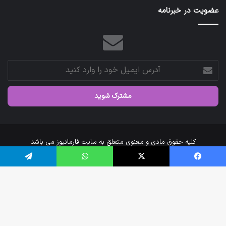
عضویت در خبرنامه
آدرس
ایمیل
خود
را
وارد
کنید
کلیه حقوق مادی و معنوی متعلق به سایت فارمانیوز می باشد
خانه
درباره‌ی ما
ارتباط با ما
فیس بوک
X
واتس آپ
تلگرام
اینستاگرام
تلگرام
دک
با