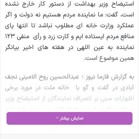
استیضاح وزیر بهداشت از دستور کار خارج نشده
است، گفت: ما نماینده مردم هستیم نه دولت و اگر
عملکرد وزارت خانه ای مطلوب نباشد تا انتها پای
منافع مردم ایستاده ایم و کارت زرد و رأی منفی ۱۲۳
نماینده به عین اللهی در هفته های اخیر بیانگر
همین موضوع است.
به گزارش فارما نیوز ؛ عبدالحسین روح الامینی نجف
آبادی در گفت و گو با خانه ملت در مورد برخی
اظهارات مبنی بر انصراف نمایندگان از استیضاح وزیر
بهداشت گفت: استیضاح کماکان در دستور قرار دارد
نمایش بیشتر
و در حال حاضر ۷۱ نماینده آن را امضا کرده اند.
وی افزود: ما نماینده مردم هستیم نه دولت و اگر
فیس بوک
X
لینکدین
‫تامبلر
‫پین‌ترست
‫رددیت
‫VKontakte
‫Odnoklassniki
پاکت
واتس آپ
تلگرام
وایبر
اشتراک گذاری از طریق ایمیل
چاپ