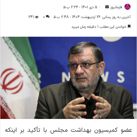
فارمانیوز
ا
5 دی 1401 - 2:36 ب.ظ
ر
آخرین به روز رسانی: 26 اردیبهشت 1404 - 2:48 ب.ظ
0
241
س
خواندن این مطلب 1 دقیقه زمان میبرد
ا
ل
ا
ی
م
ی
ل
عضو کمیسیون بهداشت مجلس با تأکید بر اینکه