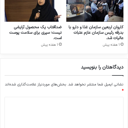
ر
د
ر
م
د
کاروان اربعین سازمان غذا و دارو با
ضدآفتاب یک محصول آرایشی
ا
بدرقه رئیس سازمان عازم عتبات
نیست؛ سپری برای سلامت پوست
ر
عالیات شد.
است.
س
1 هفته پیش
1 هفته پیش
دیدگاهتان را بنویسید
نشانی ایمیل شما منتشر نخواهد شد.
بخش‌های موردنیاز علامت‌گذاری شده‌اند
*
د
ی
د
گ