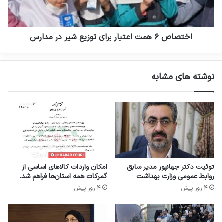
د
۶
کپی لینک
ق
ه
ا
م
ن
ت
اختصاص ۶ همت اعتبار برای توزیع شیر در مدارس
و
ا
ن
ع
م
ت
نوشته های مشابه
ن
ب
د
ا
ش
ر
و
ب
د
ر
ا
ی
ت
و
توئیت دکتر جهانپور مدیر سابق
امکان واردات کالاهای اساسی از
ز
روابط عمومی وزارت بهداشت
گمرکات همه استان‌ها فراهم شد.
ی
4 روز پیش
4 روز پیش
ع
ش
ی