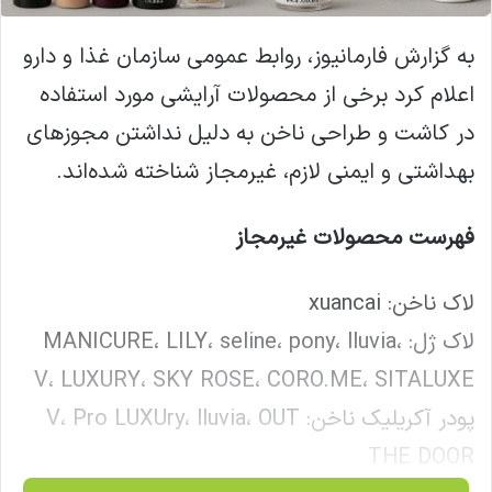
به گزارش فارمانیوز، روابط عمومی سازمان غذا و دارو
اعلام کرد برخی از محصولات آرایشی مورد استفاده
در کاشت و طراحی ناخن به دلیل نداشتن مجوزهای
بهداشتی و ایمنی لازم، غیرمجاز شناخته شده‌اند.
فهرست محصولات غیرمجاز
لاک ناخن: xuancai
لاک ژل: MANICURE، LILY، seline، pony، lluvia،
V، LUXURY، SKY ROSE، CORO.ME، SITALUXE
پودر آکریلیک ناخن: V، Pro LUXUry، lluvia، OUT
THE DOOR