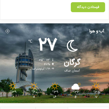
آب و هوا
27
℃
گرگان
35º - 26º
43%
1.99 کیلومتر/ساعت
آسمان صاف
39
40
39
36
35
℃
℃
℃
℃
℃
پ
ج
ش
ی
د