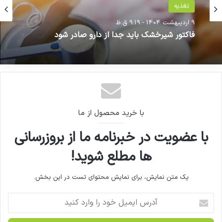
گرفته‌اند.
حوزه سلامت
تغذیه
4 خرداد 1404 - 10:17 ق.ظ
نوشته های مشابه
9 اردیبهشت 1404 - 9:19 ق.ظ
فروش اینترنتی دارو خارج از «سامانه مرجع» تخلف
است
پزشکیان به نمایشگاه «ایران هلث»
رفت
فاکتور شیرخشک‌ باید جدا از دارو صادر شود
مصاحبه مشاور سندیکای تولید
با خرید محصول از ما
کنندگان مواد دارویی، شیمیایی و
با عضویت در خبرنامه ما از بروزرسانی
بسته بندی دارویی از روند تولید و
ها مطلع شوید!
اقدامات دبیرخانه سندیکا در راستای
خدمت رسانی به تولید کنندگان مواد
یک متن نمایش، برای نمایش محتوای تست در این بخش.
دارویی و ملزومات بسته بندی دارویی
آ
د
ر