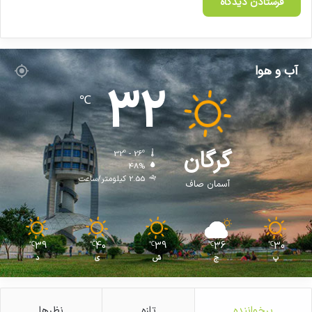
آب و هوا
32
℃
گرگان
32º - 26º
48%
2.55 کیلومتر/ساعت
آسمان صاف
39
40
39
36
30
℃
℃
℃
℃
℃
پ
ج
ش
ی
د
پرخواننده
تازه
نظرها