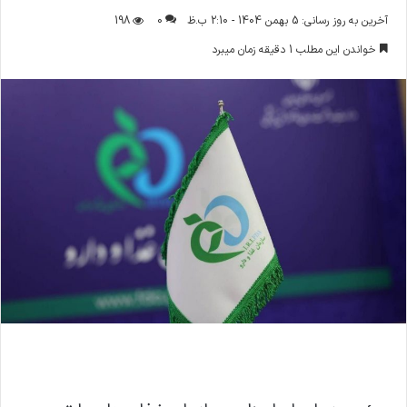
ر
آخرین به روز رسانی: 5 بهمن 1404 - 2:10 ب.ظ
0
198
س
خواندن این مطلب 1 دقیقه زمان میبرد
ا
ل
ا
ی
م
ی
ل