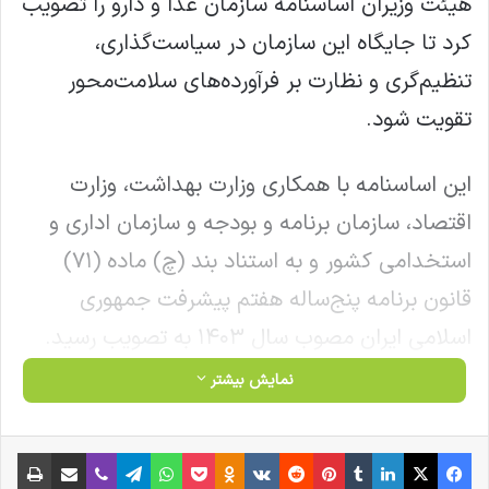
هیئت وزیران اساسنامه سازمان غذا و دارو را تصویب
کرد تا جایگاه این سازمان در سیاست‌گذاری،
تنظیم‌گری و نظارت بر فرآورده‌های سلامت‌محور
تقویت شود.
این اساسنامه با همکاری وزارت بهداشت، وزارت
اقتصاد، سازمان برنامه و بودجه و سازمان اداری و
استخدامی کشور و به استناد بند (چ) ماده (۷۱)
قانون برنامه پنج‌ساله هفتم پیشرفت جمهوری
اسلامی ایران مصوب سال ۱۴۰۳ به تصویب رسید.
نمایش بیشتر
مطابق این اساسنامه، سازمان غذا و دارو مؤسسه‌ای
دولتی وابسته به وزارت بهداشت با شخصیت حقوقی
فیس بوک
X
لینکدین
‫تامبلر
‫پین‌ترست
‫رددیت
‫VKontakte
‫Odnoklassniki
پاکت
واتس آپ
تلگرام
وایبر
اشتراک گذاری از طریق ایمیل
چاپ
مستقل است و فعالیت‌های آن در سراسر کشور و در