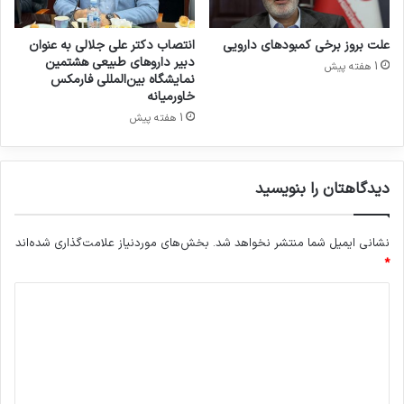
م
ن
ا
م
ی
علت بروز برخی کمبودهای دارویی
انتصاب دکتر علی جلالی به عنوان
ج
ش
دبیر داروهای طبیعی هشتمین
1 هفته پیش
ر
گ
نمایشگاه بین‌المللی فارمکس
و
ا
خاورمیانه
ح
ه
1 هفته پیش
ح
ب
و
ی
ا
ن
دیدگاهتان را بنویسید
د
ا
ث
ل
ا
م
نشانی ایمیل شما منتشر نخواهد شد.
بخش‌های موردنیاز علامت‌گذاری شده‌اند
خ
ل
*
ی
ل
ر
ی
د
ف
ی
ا
ر
د
م
گ
ک
س