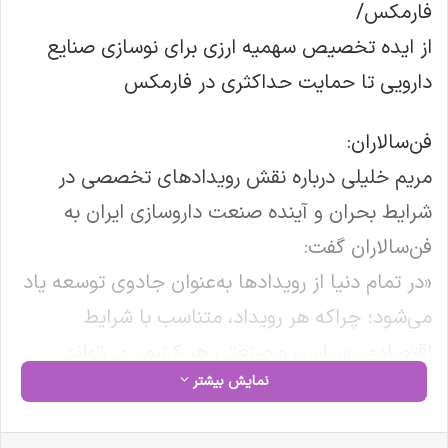
فارمکس/
از ایده تخصیص سهمیه ارزی برای نوسازی صنایع
دارویی تا حمایت حداکثری در فارمکس
فن‌سالاران:
مریم خلیلی درباره نقش رویدادهای تخصصی در
شرایط بحران و آینده صنعت داروسازی ایران به
فن‌سالاران گفت:
«در تمام دنیا از رویدادها به‌عنوان جادوی توسعه یاد
می‌شود؛ چراکه هر رویداد، متناسب با شرایط
اقتصادی، سیاسی و صنعتی هر کشور، می‌تواند
نمایش بیشتر
نقشی متفاوت و اثرگذار ایفا کند.»
تکمیلی سایت فن‌سالاران 👇👇👇
فیس بوک
X
لینکدین
‫تامبلر
‫پین‌ترست
‫رددیت
‫VKontakte
‫Odnoklassniki
پاکت
واتس آپ
تلگرام
وایبر
اشتراک گذاری از طریق ایمیل
چاپ