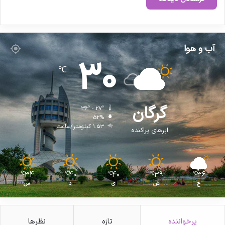
آب و هوا
30
℃
گرگان
36º - 27º
52%
1.53 کیلومتر/ساعت
ابرهای پراکنده
34
40
40
39
36
℃
℃
℃
℃
℃
ج
ش
ی
د
س
پرخواننده
تازه
نظرها