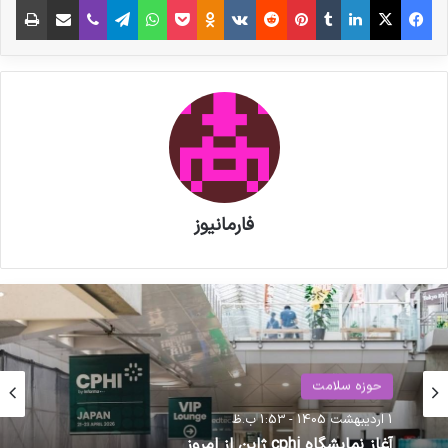
از ایده تخصیص سهمیه ارزی برای نوسازی
صنایع دارویی تا حمایت حداکثری در فارمکس
فارمانیوز
نوشته های مشابه
پزشکیان به نمایشگاه
حوزه سلامت
«ایران هلث» رفت
1 اردیبهشت 1405 - 1:53 ب.ظ
آغاز نمایشگاه cphi ژاپن از امروز