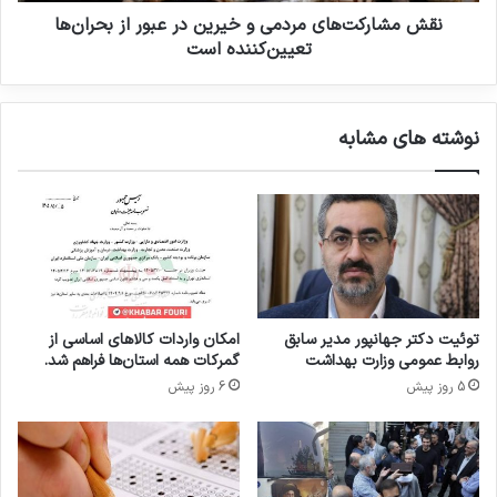
م
ه
نقش مشارکت‌های مردمی و خیرین در عبور از بحران‌ها
ح
ا
تعیین‌کننده است
د
ی
و
م
د
ر
نوشته های مشابه
ی
د
ت‌
م
ه
ی
ا
و
ی
خ
ا
ی
ر
ر
ز
ی
ی
ن
توئیت دکتر جهانپور مدیر سابق
امکان واردات کالاهای اساسی از
«
د
روابط عمومی وزارت بهداشت
گمرکات همه استان‌ها فراهم شد.
ق
ر
5 روز پیش
6 روز پیش
ا
ع
ب
ب
ل
و
ق
ر
ب
ا