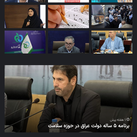
برنامه
توئ
۵
دکت
ساله
جها
دولت
مدی
عراق
ساب
در
روا
حوزه
عم
سلامت
وزا
به
1 هفته پیش
برنامه ۵ ساله دولت عراق در حوزه سلامت
ت