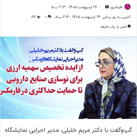
فارمانیوز
ا
22 اردیبهشت 1405 - 2:13 ب.ظ
ر
آخرین به روز رسانی: 26 اردیبهشت 1405 - 2:16 ب.ظ
0
83
س
کمتر از یک دقیقه
ا
ل
ا
ی
م
ی
ل
گپ‌وگفت با دکتر مریم خلیلی، مدیر احرایی نمایشگاه