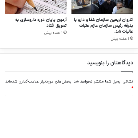
و
ز
ل
ب
»
ح
کاروان اربعین سازمان غذا و دارو با
آزمون پایان دوره داروسازی به
ا
ر
بدرقه رئیس سازمان عازم عتبات
تعویق افتاد
س
ا
عالیات شد.
1 هفته پیش
ت
ن‌
1 هفته پیش
/
ه
د
ا
س
ت
ت
دیدگاهتان را بنویسید
ع
ه‌
ی
ب
ی
ن
نشانی ایمیل شما منتشر نخواهد شد.
بخش‌های موردنیاز علامت‌گذاری شده‌اند
ن‌
د
ک
*
ی
ن
د
د
ن
ا
د
ی
ر
ه
د
و
ا
ه
س
گ
ا
ت
ا