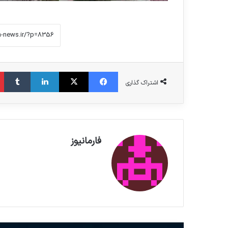
فیس بوک
X
لینکدین
‫تامبلر
اشتراک گذاری
فارمانیوز