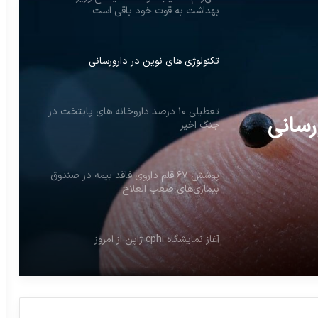
تکنولوژی های نوین در دارورسانی
تعطیلی ۱۰ درصد داروخانه های پایتخت در
جنگ اخیر
پوشش ۶۷ قلم داروی فاقد بیمه در صندوق
بیماری‌های صعب العلاج
رسانی
ه های
آغاز نمایشگاه cphi ژاپن از امروز
زیاد دارچین نخورید؛ داروهایتان بی اثر
می‌شود!
علی‌رغم تکذیب دولت استیضاح وزیر