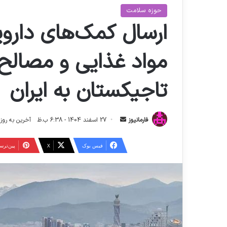
حوزه سلامت
ارسال کمک‌های داروی
مواد غذایی و مصالح 
تاجیکستان به ایران
ا
فارمانیوز
27 اسفند 1404 - 6:38 ب.ظ
آخرین به روز رسانی: 27 اسفند
ر
س
فیس بوک
X
‫پین‌تر
ا
ل
ا
ی
م
ی