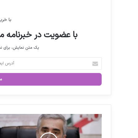
با خری
با عضویت در خبرنامه ما
یک متن نمایش، برای 
آ
د
ر
س
ا
ی
م
ی
ل
گ
خ
ف
و
ت
د
و
ر