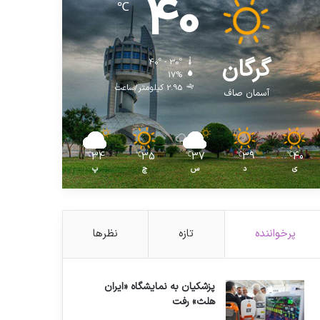
40
℃
گرگان
40º - 30º
17%
2.95 کیلومتر/ساعت
آسمان صاف
34
35
37
39
40
℃
℃
℃
℃
℃
ی
د
س
چ
پ
پرخواننده
تازه
نظرها
پزشکیان به نمایشگاه «ایران
هلث» رفت