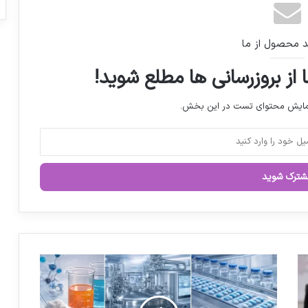
بهداشت به قوت خود باقی است
د محصول از ما
تکنولوژی های نوین در دارورسانی
 از بروزرسانی ها مطلع شوید!
تعطیلی ۱۰ درصد داروخانه های پایتخت در
نمایش محتوای تست در این بخش.
جنگ اخیر
پوشش ۶۷ قلم داروی فاقد بیمه در صندوق
بیماری‌های صعب العلاج
آغاز نمایشگاه cphi ژاپن از امروز
د
ر
خ
و