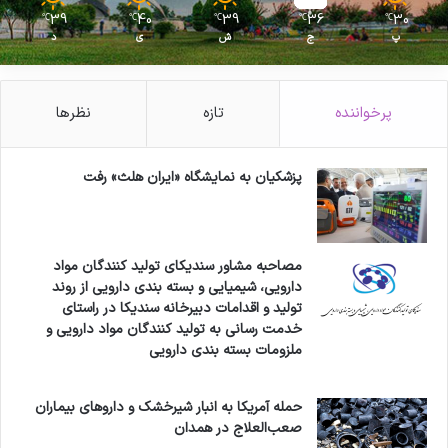
39
40
39
36
30
℃
℃
℃
℃
℃
پ
ج
ش
ی
د
پرخواننده
تازه
نظرها
پزشکیان به نمایشگاه «ایران هلث» رفت
مصاحبه مشاور سندیکای تولید کنندگان مواد
دارویی، شیمیایی و بسته بندی دارویی از روند
تولید و اقدامات دبیرخانه سندیکا در راستای
خدمت رسانی به تولید کنندگان مواد دارویی و
ملزومات بسته بندی دارویی
حمله آمریکا به انبار شیرخشک و داروهای بیماران
صعب‌العلاج در همدان