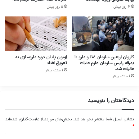
ا
4 روز پیش
5 روز پیش
و
ط
ل
ب
ا
ن
و
ب
کاروان اربعین سازمان غذا و دارو با
آزمون پایان دوره داروسازی به
ا
بدرقه رئیس سازمان عازم عتبات
تعویق افتاد
ح
عالیات شد.
1 هفته پیش
ض
1 هفته پیش
و
ر
ر
دیدگاهتان را بنویسید
ئ
ی
س
نشانی ایمیل شما منتشر نخواهد شد.
بخش‌های موردنیاز علامت‌گذاری شده‌اند
ج
م
*
ع
د