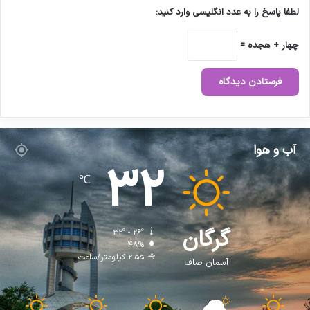
لطفا پاسخ را به عدد انگلیسی وارد کنید:
چهار + هجده =
آب و هوا
32
℃
گرگان
32º - 26º
48%
2.55 کیلومتر/ساعت
آسمان صاف