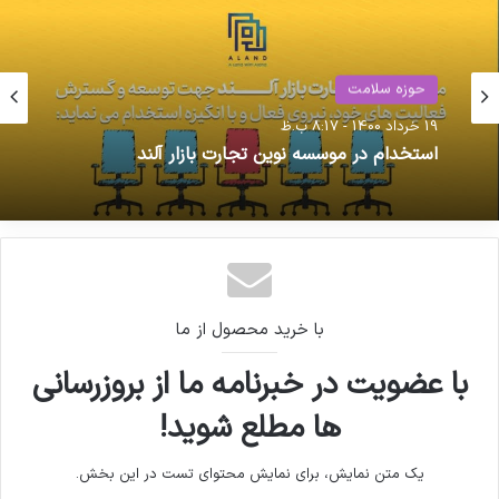
حوزه سلامت
حوزه سلامت
19 خرداد 1400 - 8:17 ب.ظ
17 اسفند 1400 - 12:23 ب.ظ
استخدام در موسسه نوین تجارت بازار آلند
جلسه سفیر نیکاراگوئه و سندیکای تولید کنندگان
مواد دارویی / گزارش تصویری
با خرید محصول از ما
با عضویت در خبرنامه ما از بروزرسانی
ها مطلع شوید!
یک متن نمایش، برای نمایش محتوای تست در این بخش.