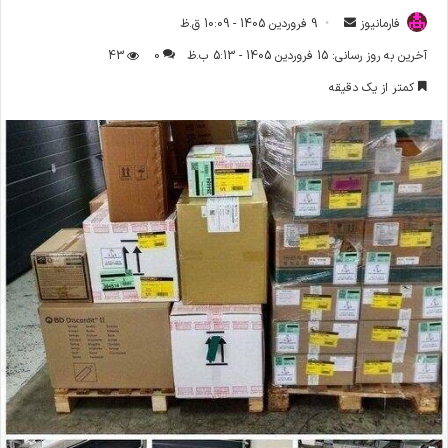
فارمانیوز
ا
9 فروردین 1405 - 10:09 ق.ظ
ر
آخرین به روز رسانی: 15 فروردین 1405 - 5:13 ب.ظ
0
43
س
کمتر از یک دقیقه
ا
ل
ا
ی
م
ی
ل