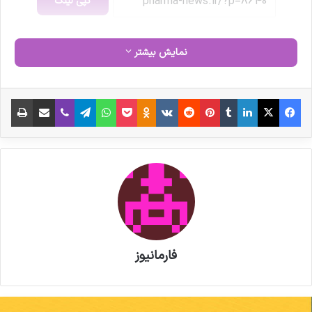
کپی لینک
نمایش بیشتر
فیس بوک
X
لینکدین
‫تامبلر
‫پین‌ترست
‫رددیت
‫VKontakte
‫Odnoklassniki
پاکت
واتس آپ
تلگرام
وایبر
اشتراک گذاری از طریق ایمیل
چاپ
فارمانیوز