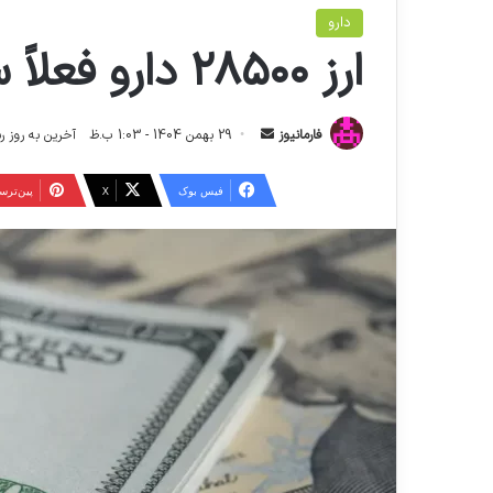
دارو
ارز ۲۸۵۰۰ دارو فعلاً سر جایش است
ا
فارمانیوز
29 بهمن 1404 - 1:03 ب.ظ
آخرین به روز رسانی: 5 اسفند 04
ر
س
فیس بوک
X
‫پین‌تر
ا
ل
ا
ی
م
ی
ل