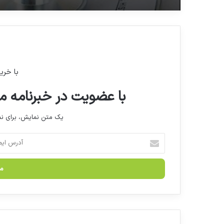
با خری
با عضویت در خبرنامه ما
یک متن نمایش، برای 
آ
د
ر
س
ا
ی
م
ی
ل