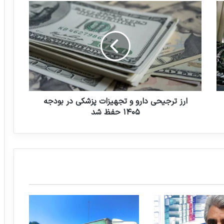
ا
به گزارش ایفدانا، روابط عمومی سازمان غذا و
ر
دارو اعلام کرد
ز
ت
ر
ج
اختصاص ۶ همت اعتبار برای توزیع شیر در
مدارس
ی
ح
ی
د
ارز ترجیحی دارو و تجهیزات پزشکی در بودجه
ا
۱۴۰۵ حفظ شد
ر
و
و
ت
ج
ه
ی
ز
ا
ت