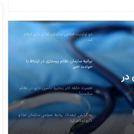
مشکل کمبود شیرخشک‌های رژیمی همچنان
پابرجاست
دو اولویت قطعی سازمان غذا و دارو اعلام
شد
بیانیه سازمان نظام پرستاری در ارتباط با
حوادث اخیر
 در
اهمیت حلقه آخر زنجیره تامین دارو در نظام
سلامت!
به گزارش ایفدانا، روابط عمومی سازمان غذا و
دارو اعلام کرد