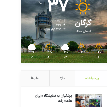
37
℃
گرگان
40º - 30º
25%
2.95 کیلومتر/ساعت
آسمان صاف
34
35
37
39
40
℃
℃
℃
℃
℃
ی
د
س
چ
پ
پرخواننده
تازه
نظرها
پزشکیان به نمایشگاه «ایران
هلث» رفت