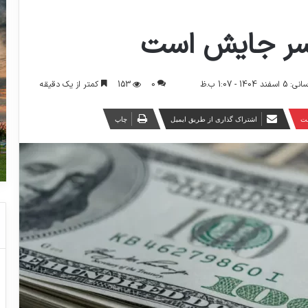
0
153
کمتر از یک دقیقه
14 - 1:07 ب.ظ
ست
اشتراک گذاری از طریق ایمیل
چاپ