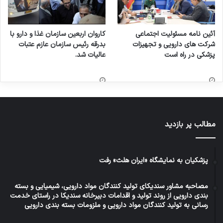
پیکر حوزه جامعه سالم خواهد بود که بخشی از از
آن به شرح ذیل در این گزارش آورده شده است.
آئین نامه مسئولیت اجتماعی
کاروان اربعین سازمان غذا و دارو با
شرکت های دارویی و تجهیزات
بدرقه رئیس سازمان عازم عتبات
براساس گزارشات در لایحه بودجه سال ۱۴۰۰ برای
پزشکی در راه است
عالیات شد.
امور سلامت ۱۱۱ میلیارد تومان اعتبار پیش‌‌بینی شده
است که مشتمل بر اعتبارات فصول بهداشت، درمان
و تحقیق و توسعه است که در مقایسه با قانون
بودجه سال ۹۹ رشد ۶۲ درصدی را نشان می‌‌دهد.
مطالب پر بازدید
تعیین میزان مالیات حق الزحمه پزشکان کلیه مراکز
پزشکیان به نمایشگاه «ایران هلث» رفت
درمانی
مصاحبه مشاور سندیکای تولید کنندگان مواد دارویی، شیمیایی و بسته
بندی دارویی از روند تولید و اقدامات دبیرخانه سندیکا در راستای خدمت
نمایندگان مجلس شورای اسلامی در بررسی بخش
رسانی به تولید کنندگان مواد دارویی و ملزومات بسته بندی دارویی
درآمدی لایحه بودجه سال ۱۴۰۰ در خصوص میزان