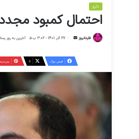
دارو
احتمال کمبود مجدد د
ا
فارمانیوز
27 آذر 1401 - 3:02 ب.ظ
آخرین به روز رسانی: 26 اردیبهشت 1404 - 
ر
س
ا
فیس بوک
X
‫پین‌تر
ل
ا
ی
م
ی
ل