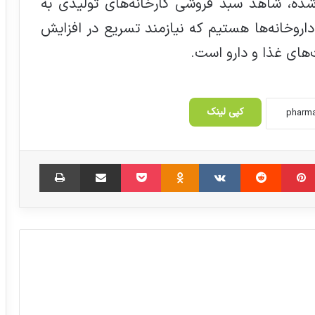
د آن محقق شده، شاهد سبد فروشی کارخانه‌های تولیدی به
خانه‌ها هستیم که نیازمند تسریع در افزایش
‌های غذا و دارو است.
کپی لینک
‫پین‌ترست
‫رددیت
‫VKontakte
‫Odnoklassniki
پاکت
اشتراک گذاری از طریق ایمیل
چاپ
نماینده مردم شهرستان‌های سنندج، دیواندره
و کامیاران در مجلس: آزادسازی گام به گام
نرخ ارز دارویی در صورت آماده سازی
زیرساخت ها، گریزناپذیر است
نشست گسترش همکاری‌های حوزه سلامت
میان ایران و کشورهای آفریقایی برگزار گردید
برگزاری کارگاه بررسی ناخالصی‌ها در مواد