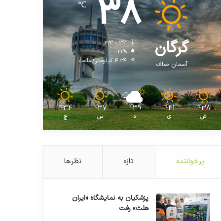
38
℃
گرگان
38º - 29º
21%
4.24 کیلومتر/ساعت
آسمان صاف
34
37
39
41
38
℃
℃
℃
℃
℃
ش
ی
د
س
چ
پرخواننده
تازه
نظرها
پزشکیان به نمایشگاه «ایران
هلث» رفت