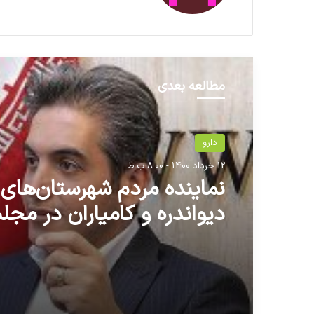
مطالعه بعدی
دارو
12 خرداد 1400 - 8:00 ب.ظ
نماینده مردم شهرستان‌های
دیواندره و کامیاران در مج
آزادسازی گام به گام نرخ ارز
در صورت آماده سازی زیرسا
گریزناپذیر است