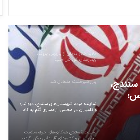
اولیه و محصولات نهایی دارویی در نمایشگاه
فارمکس
حمایت از تولید با حضور میدانی معنا پیدا
می‌کند
گلایه کادر درمان از بازپرس پرونده
بیمارستان کودکان مفید
 سنندج،
بازار شیرخشک متعادل شد
لس:
 دارویی
نماینده مردم شهرستان‌های سنندج، دیواندره
و کامیاران در مجلس: آزادسازی گام به گام
خت ها،
نرخ ارز دارویی در صورت آماده سازی
زیرساخت ها، گریزناپذیر است
نشست گسترش همکاری‌های حوزه سلامت
میان ایران و کشورهای آفریقایی برگزار گردید