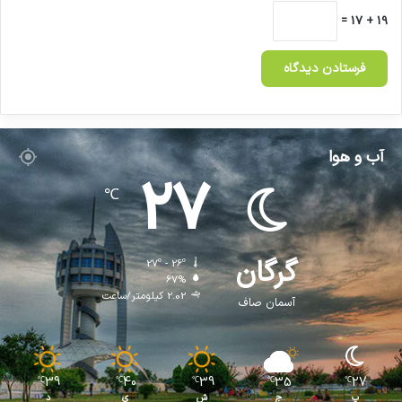
19 + 17 =
آب و هوا
27
℃
گرگان
27º - 26º
67%
2.02 کیلومتر/ساعت
آسمان صاف
39
40
39
35
27
℃
℃
℃
℃
℃
پ
ج
ش
ی
د