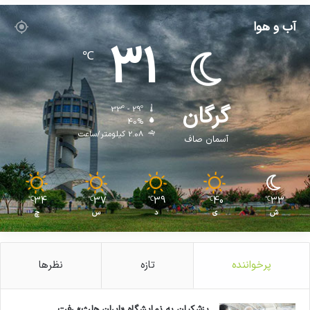
آب و هوا
31
℃
گرگان
33º - 29º
40%
2.08 کیلومتر/ساعت
آسمان صاف
34
37
39
40
33
℃
℃
℃
℃
℃
ش
ی
د
س
چ
پرخواننده
تازه
نظرها
پزشکیان به نمایشگاه «ایران هلث» رفت