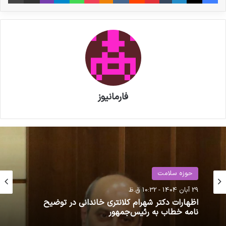
فارمانیوز
حوزه سلامت
حوزه سلامت
20 فروردین 1401 - 11:30 ق.ظ
29 آبان 1404 - 10:32 ق.ظ
تناقض‌گویی سازمان غذا و دارو درباره ارز ترجیحی