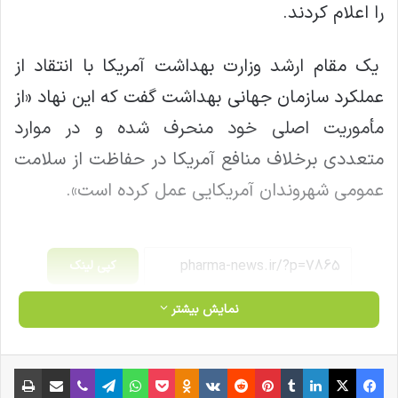
را اعلام کردند.
یک مقام ارشد وزارت بهداشت آمریکا با انتقاد از
عملکرد سازمان جهانی بهداشت گفت که این نهاد «از
مأموریت اصلی خود منحرف شده و در موارد
متعددی برخلاف منافع آمریکا در حفاظت از سلامت
عمومی شهروندان آمریکایی عمل کرده است».
کپی لینک
نمایش بیشتر
فیس بوک
X
لینکدین
‫تامبلر
‫پین‌ترست
‫رددیت
‫VKontakte
‫Odnoklassniki
پاکت
واتس آپ
تلگرام
وایبر
اشتراک گذاری از طریق ایمیل
چاپ