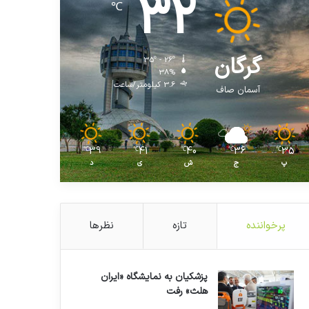
32
℃
گرگان
35º - 26º
38%
3.6 کیلومتر/ساعت
آسمان صاف
39
41
40
36
35
℃
℃
℃
℃
℃
پ
ج
ش
ی
د
پرخواننده
تازه
نظرها
پزشکیان به نمایشگاه «ایران
هلث» رفت