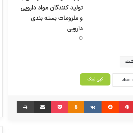
تولید کنندگان مواد دارویی
و ملزومات بسته بندی
دارویی
شت،
وزیر بهداشت: کادر درمان در جنگ اخیر ۱۸
شهید داشت
کپی لینک
سالانه باید ۱۰ هزار پرستار جذب مراکز درمانی
‫پین‌ترست
‫رددیت
شوند
‫VKontakte
‫Odnoklassniki
پاکت
اشتراک گذاری از طریق ایمیل
چاپ
۷۷ درصد زوجین تمایلی به فرزندآوری ندارند