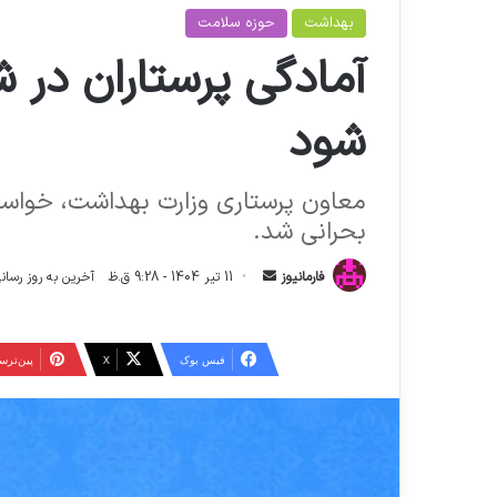
بهداشت
حوزه سلامت
آمادگی پرستاران در شر
شود
معاون پرستاری وزارت بهداشت، خواستار 
بحرانی شد.
ا
فارمانیوز
11 تیر 1404 - 9:28 ق.ظ
آخرین به روز رسانی: 11 تیر 1404 - :28
ر
س
ا
فیس بوک
X
‫پین‌تر
ل
ا
ی
م
ی