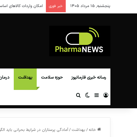
پنجشنبه, 15 مرداد 1405
امکان واردات کالاهای اساس
خبر فوری
رسانه خبری فارمانیوز
حوزه سلامت
بهداشت
درمان
ورود
سایدبار
تغییر پوسته
جستجو برای
خانه
/
بهداشت
/
آمادگی پرستاران در شرایط بحرانی باید الگ