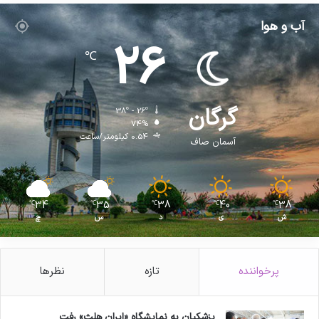
آب و هوا
26
℃
گرگان
38º - 26º
74%
0.54 کیلومتر/ساعت
آسمان صاف
34
35
38
40
38
℃
℃
℃
℃
℃
ش
ی
د
س
چ
پرخواننده
تازه
نظرها
پزشکیان به نمایشگاه «ایران هلث» رفت