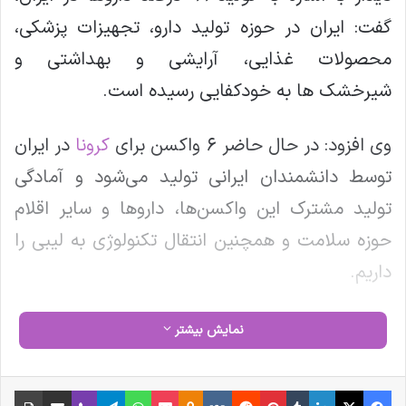
گفت: ایران در حوزه تولید دارو، تجهیزات پزشکی،
محصولات غذایی، آرایشی و بهداشتی و
شیرخشک ها به خودکفایی رسیده است.
وی افزود: در حال حاضر ۶ واکسن برای
کرونا
در ایران
توسط دانشمندان ایرانی تولید می‌شود و آمادگی
تولید مشترک این واکسن‌ها، داروها و سایر اقلام
حوزه سلامت و همچنین انتقال تکنولوژی به لیبی را
داریم.
رئیس سازمان غذا و دارو گفت: صادرات واکسن‌های
نمایش بیشتر
ایرانی به کشورهای همسایه، نشان‌دهنده
توانمندی‌های ایران در حوزه تولید دارو و تجهیزات
فیس بوک
X
لینکدین
‫تامبلر
‫پین‌ترست
‫رددیت
‫VKontakte
‫Odnoklassniki
پاکت
واتس آپ
تلگرام
وایبر
اشتراک گذاری از طریق ایمیل
چاپ