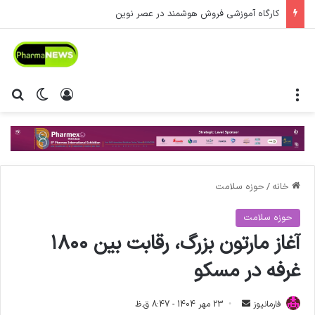
کارگاه آموزشی فروش هوشمند در عصر نوین
منو
ورود
تغییر پ
جس
خانه
/
حوزه سلامت
حوزه سلامت
آغاز مارتون بزرگ، رقابت بین ۱۸۰۰
غرفه در مسکو
فارمانیوز
ا
23 مهر 1404 - 8:47 ق.ظ