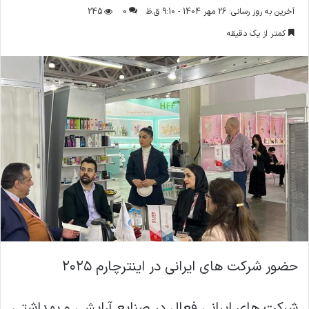
ر
آخرین به روز رسانی: 26 مهر 1404 - 9:10 ق.ظ
0
245
س
کمتر از یک دقیقه
ا
ل
ا
ی
م
ی
ل
حضور شرکت های ایرانی در اینترچارم ۲۰۲۵
شرکت های ایرانی فعال در صنایع آرایشی و بهداشتی