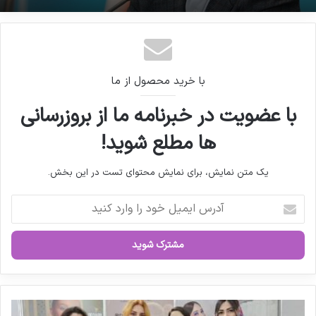
گزارش فارما‌نیوز | هشدار صریح انجمن داروسازان
ایران به کمیسیون اصل ۹۰
با خرید محصول از ما
با عضویت در خبرنامه ما از بروزرسانی
ها مطلع شوید!
یک متن نمایش، برای نمایش محتوای تست در این بخش.
آ
د
ر
س
ا
ی
م
ی
ت