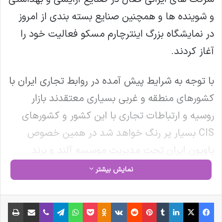
و شوینده ها و همچنین صنایع بسته بندی از امروز
در نمایشگاه بزرگ اینترچارم مسکو فعالیت خود را
آغاز کردند.
با توجه به شرایط پیش آمده در روابط تجاری ایران با
کشورهای منطقه و غربی بسیاری معتقدند بازار
روسیه و ارتباطات تجاری با این کشور و کشورهای
CIS بسیار پر رنگ خواهد شد در همین خصوص
پاویون ایران تحت مدیریت موسسه آلند و برند
CDIE در جلسات و نشست های مشترک برای توسعه
نمایش بیشتر
روابط تجاری و اقتصادی فعال گردیده است و شرکت
های بزرگ ایرانی در این رویداد حضوری فعال دارند.
فیس بوک
X
لینکدین
‫تامبلر
‫پین‌ترست
‫رددیت
‫VKontakte
‫Odnoklassniki
پاکت
واتس آپ
تلگرام
وایبر
اشتراک گذاری از طریق ایمیل
چاپ