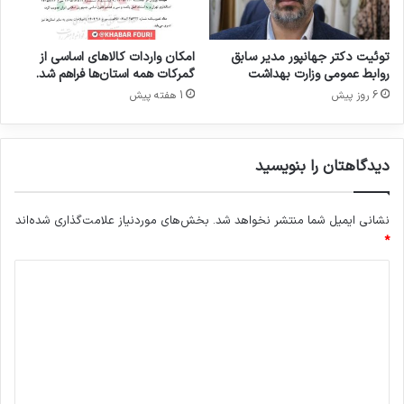
ر
س
ا
ا
ی
م
توئیت دکتر جهانپور مدیر سابق
امکان واردات کالاهای اساسی از
ش
ا
روابط عمومی وزارت بهداشت
گمرکات همه استان‌ها فراهم شد.
ی
ن
6 روز پیش
1 هفته پیش
و
ه
ب
ر
ه
س
دیدگاهتان را بنویسید
د
م
ا
ی
ش
ب
نشانی ایمیل شما منتشر نخواهد شد.
بخش‌های موردنیاز علامت‌گذاری شده‌اند
ت
ا
ی
*
ش
ا
د
د
ی
ر
ی
ا
د
ن
ب
گ
ه
ا
ش