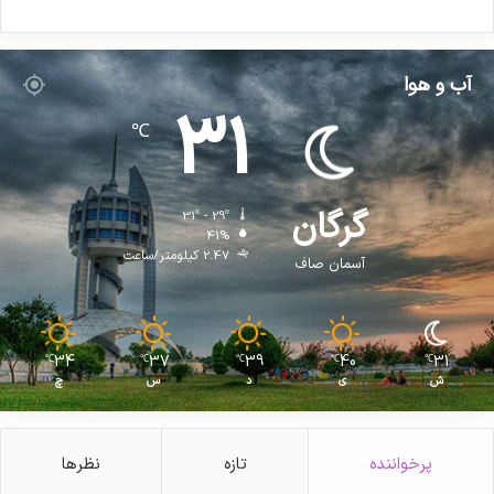
۲
۵
آب و هوا
31
℃
گرگان
31º - 29º
41%
2.47 کیلومتر/ساعت
آسمان صاف
34
37
39
40
31
℃
℃
℃
℃
℃
ش
ی
د
س
چ
پرخواننده
تازه
نظرها