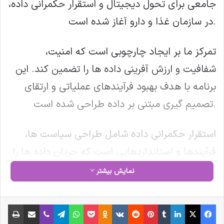
جامعی برای تحول دیجیتال و استقرار حکمرانی داده،
در سازمان غذا و دارو آغاز شده است.
تمرکز ما بر ایجاد چارچوبی است که امنیت،
شفافیت و ارزش آفرینی داده ها را تضمین کند. این
برنامه با هدف بهبود فرآیندهای عملیاتی و ارتقای
تصمیم گیری مبتنی بر داده طراحی شده است.
استقرار حکمرانی داده شامل طراحی سیاست ها،
فرآیندها و استانداردهایی است که جریان داده ها را
در تمام واحدهای سازمان مدیریت می کند و
نمایش بیشتر
مسئولیت پذیری و پایداری داده ها را تضمین می
کند.
فیس بوک
X
لینکدین
‫تامبلر
‫پین‌ترست
‫رددیت
‫VKontakte
‫Odnoklassniki
پاکت
واتس آپ
تلگرام
وایبر
اشتراک گذاری از طریق ایمیل
چاپ