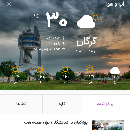
آب و هوا
30
℃
گرگان
36º - 27º
52%
1.53 کیلومتر/ساعت
ابرهای پراکنده
34
40
40
39
36
℃
℃
℃
℃
℃
ج
ش
ی
د
س
پرخواننده
تازه
نظرها
پزشکیان به نمایشگاه «ایران هلث» رفت