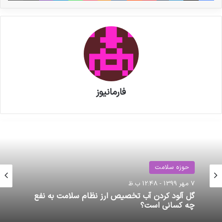
یکی از اهداف اصلی این است که کارکنان توانایی
تحلیل و استفاده مؤثر از داده ها را داشته باشند تا
تصمیمات راهبردی و عملیاتی دقیق و مبتنی بر
شواهد اتخاذ شود.
نوشته های مشابه
فارمانیوز
پزشکیان به نمایشگاه «ایران هلث»
رفت
مصاحبه مشاور سندیکای تولید
حوزه سلامت
کنندگان مواد دارویی، شیمیایی و
7 مهر 1399 - 12:48 ب.ظ
گل آلود کردن آب تخصیص ارز نظام سلامت به نفع
بسته بندی دارویی از روند تولید و
چه کسانی است؟
اقدامات دبیرخانه سندیکا در راستای