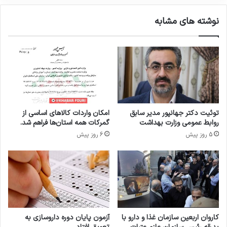
ش
س
گ
پ
نوشته های مشابه
ا
ا
ه
ن
ی
س
غ
ر
ذ
س
ا
ط
و
ح
د
A
ا
ف
توئیت دکتر جهانپور مدیر سابق
امکان واردات کالاهای اساسی از
ر
ا
روابط عمومی وزارت بهداشت
گمرکات همه استان‌ها فراهم شد.
و
ر
5 روز پیش
6 روز پیش
م
م
ن
ک
ص
س
و
خ
ب
ا
ش
و
د
ر
م
کاروان اربعین سازمان غذا و دارو با
آزمون پایان دوره داروسازی به
ی