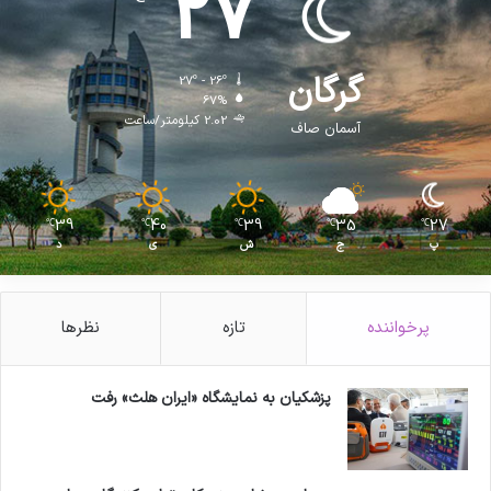
27
گرگان
27º - 26º
67%
2.02 کیلومتر/ساعت
آسمان صاف
39
40
39
35
27
℃
℃
℃
℃
℃
پ
ج
ش
ی
د
پرخواننده
تازه
نظرها
پزشکیان به نمایشگاه «ایران هلث» رفت