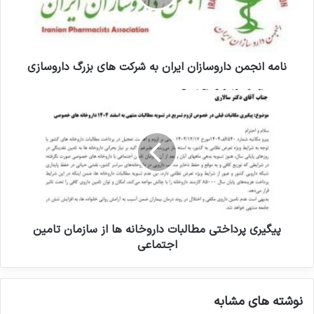
ر
ن
ا
ج
و
م
ا
ن
ر
د
نامه انجمن داروسازان ایران به شرکت های بزرگ داروسازی
د
ا
ک
ر
پ
ن
و
ی
ی
س
گ
د
ا
ی
ز
ر
ا
ی
ن
پ
ا
ر
ی
د
ر
ا
پیگیری پرداختی مطالبات داروخانه ها از سازمان تامین
ا
خ
اجتماعی
ن
ت
ب
ی
ه
م
نوشته های مشابه
ش
ط