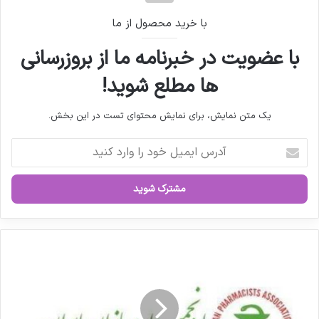
با خرید محصول از ما
با عضویت در خبرنامه ما از بروزرسانی
ها مطلع شوید!
یک متن نمایش، برای نمایش محتوای تست در این بخش.
آ
د
ر
س
ا
ی
م
ی
ن
ل
ا
خ
م
و
ه
د
ا