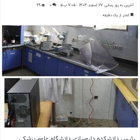
ر
آخرین به روز رسانی: 27 اسفند 1404 - 7:05 ب.ظ
0
29
س
کمتر از یک دقیقه
ا
ل
ا
ی
م
ی
ل
رئیس دانشکده داروسازی دانشگاه علوم پزشکی