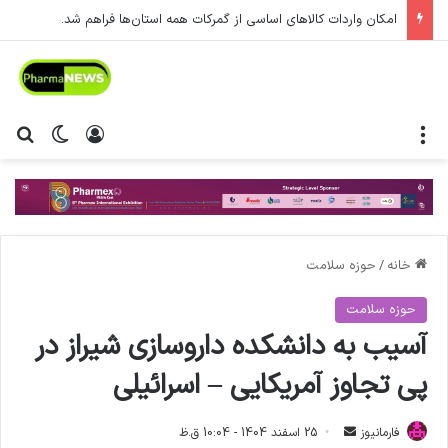
امکان واردات کالاهای اساسی از گمرکات همه استان‌ها فراهم شد.
منو
ورود
تغییر پ
جس
خانه
/
حوزه سلامت
حوزه سلامت
آسیب به دانشکده داروسازی شیراز در
پی تجاوز آمریکایی – اسرائیلی
فارمانیوز
ا
25 اسفند 1404 - 10:04 ق.ظ