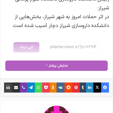
شیراز:
در اثر حملات امروز به شهر شیراز، بخش‌هایی از
دانشکده داروسازی شیراز دچار آسیب شده است.
کپی لینک
نمایش بیشتر
فیس بوک
X
لینکدین
‫تامبلر
‫پین‌ترست
‫رددیت
‫VKontakte
‫Odnoklassniki
پاکت
واتس آپ
تلگرام
وایبر
اشتراک گذاری از طریق ایمیل
چاپ