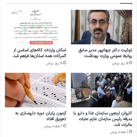
ر
ا
ک
ل
ت
ب
ه
ا
ا
ت
ی
د
ب
ا
ز
ر
توئیت دکتر جهانپور مدیر سابق
امکان واردات کالاهای اساسی از
ر
و
روابط عمومی وزارت بهداشت
گمرکات همه استان‌ها فراهم شد.
گ
خ
5 روز پیش
5 روز پیش
د
ا
ا
ن
ر
ه
و
ه
س
ا
ا
ا
ز
ز
ی
س
کاروان اربعین سازمان غذا و دارو با
آزمون پایان دوره داروسازی به
ا
بدرقه رئیس سازمان عازم عتبات
تعویق افتاد
ز
عالیات شد.
1 هفته پیش
م
1 هفته پیش
ا