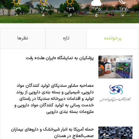
39
40
39
35
27
℃
℃
℃
℃
℃
پ
ج
ش
ی
د
پرخواننده
تازه
نظرها
پزشکیان به نمایشگاه «ایران هلث» رفت
مصاحبه مشاور سندیکای تولید کنندگان مواد
دارویی، شیمیایی و بسته بندی دارویی از روند
تولید و اقدامات دبیرخانه سندیکا در راستای
خدمت رسانی به تولید کنندگان مواد دارویی و
ملزومات بسته بندی دارویی
حمله آمریکا به انبار شیرخشک و داروهای بیماران
صعب‌العلاج در همدان