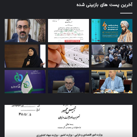
آخرین پست های بازبینی شده
امکان
کار
واردات
ارب
کالاهای
ساز
اساسی
غذا
از
و