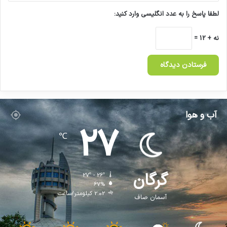
لطفا پاسخ را به عدد انگلیسی وارد کنید:
نه + 12 =
آب و هوا
27
℃
گرگان
27º - 26º
67%
2.02 کیلومتر/ساعت
آسمان صاف