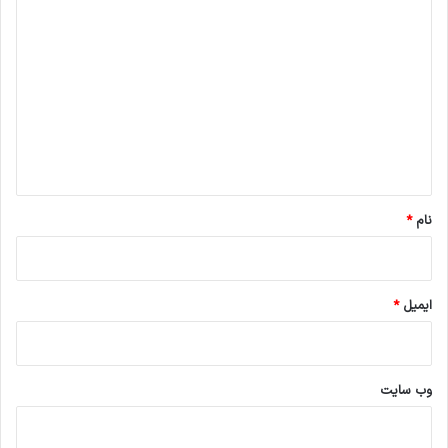
د
ی
د
گ
ا
ه
*
نام
*
ایمیل
*
وب‌ سایت